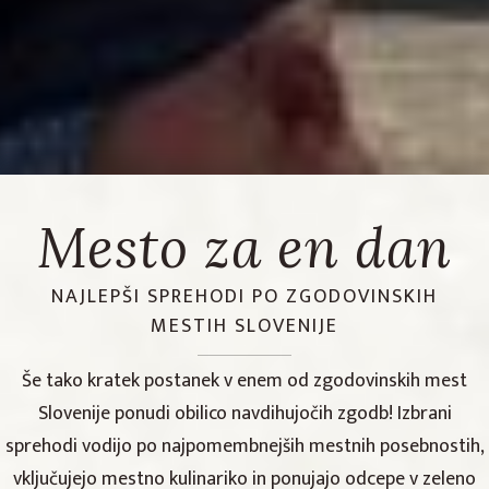
Mesto za en dan
NAJLEPŠI SPREHODI PO ZGODOVINSKIH
MESTIH SLOVENIJE
Še tako kratek postanek v enem od zgodovinskih mest
Slovenije ponudi obilico navdihujočih zgodb! Izbrani
sprehodi vodijo po najpomembnejših mestnih posebnostih,
vključujejo mestno kulinariko in ponujajo odcepe v zeleno