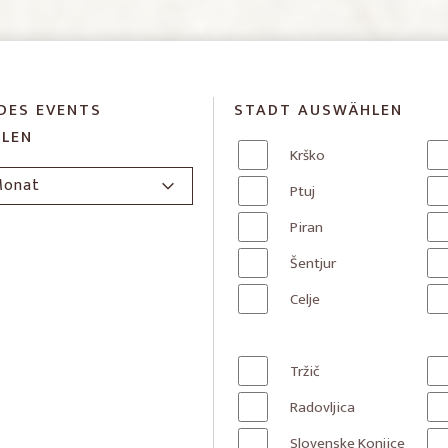
DES EVENTS
STADT AUSWÄHLEN
LEN
Krško
Ptuj
Piran
Šentjur
Celje
Tržič
Radovljica
Slovenske Konjice