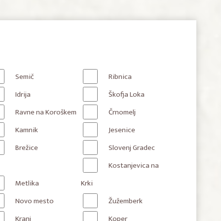
Semič
Ribnica
Idrija
Škofja Loka
Ravne na Koroškem
Črnomelj
Kamnik
Jesenice
Brežice
Slovenj Gradec
Kostanjevica na
Metlika
Krki
Novo mesto
Žužemberk
Kranj
Koper