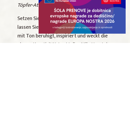
Töpfer-Atelier auf dem Müllerhof
Setzen Sie sich an die Töpferscheibe und
lassen Sie Ihre Hände sprechen. Der Kontakt
mit Ton beruhigt, inspiriert und weckt die
eigene Kreativität. Im Atelier Mlin Umetnin,
im idyllischen Dorf Osredek bei Šentjur,
lernen Sie die Grundlagen des Tonformens
auf der Drehscheibe und erschaffen Ihr
persönliches Werkstück – ein Souvenir, das
Sie für immer an diese besondere
Erfahrung erinnert.
Der Workshop findet in einer über 200 Jahre
alten Mühle statt, deren Rad noch heute
vom Wasser angetrieben wird. Auf dem