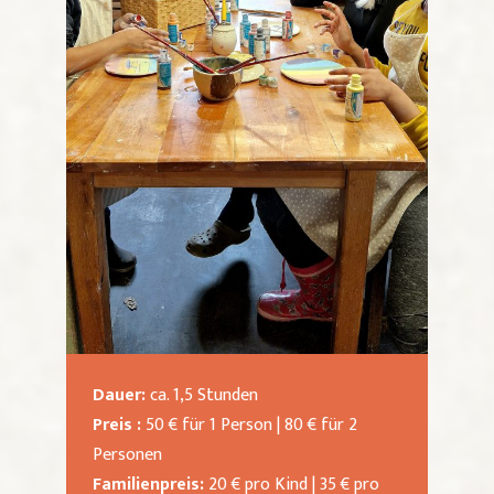
Dauer:
ca. 1,5 Stunden
Preis :
50 € für 1 Person | 80 € für 2
Personen
Familienpreis:
20 € pro Kind | 35 € pro