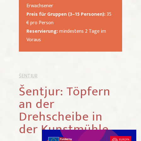
Erwachsener
Preis für Gruppen (3–15 Personen):
35
€ pro Person
Reservierung:
mindestens 2 Tage im
Voraus
ŠENTJUR
Šentjur: Töpfern
an der
Drehscheibe in
der Kunstmühle