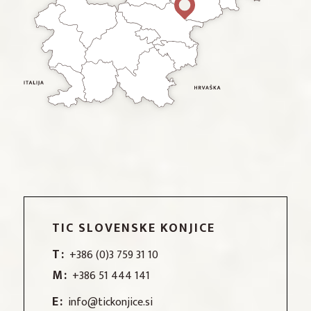
TIC SLOVENSKE KONJICE
T:
+386 (0)3 759 31 10
M:
+386 51 444 141
E:
info@tickonjice.si