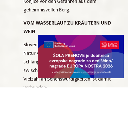
Konjice vor den Gefahren aus dem
geheimnisvollen Berg.
VOM WASSERLAUF ZU KRÄUTERN UND
WEIN
Slovenske Konjice ist untrennbar mit der
Natur verbunden, denn durch die Stadt
schlängelt sich ein Bach und verläuft
zwischen Weinbergen und Wiesen. Eine
Vielzahl an Sehenswürdigkeiten ist damit
verbunden:
Stari trg
heißt der alte Markt im
mittelalterlichen Stadtkern, den der Bach
Ribnica durchquert. Die dort befindlichen
Bauwerke sind eindrucksvolle Zeitzeugen