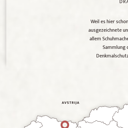
DR
Weil es hier scho
ausgezeichnete un
allem Schuhmache
Sammlung de
Denkmalschutz 