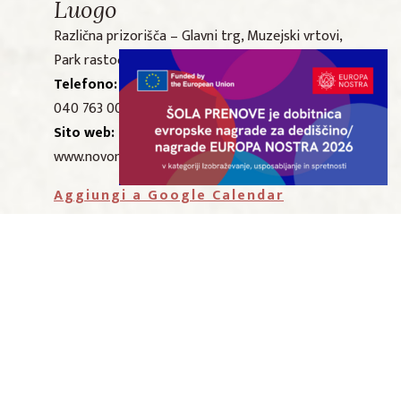
Luogo
Različna prizorišča – Glavni trg, Muzejski vrtovi,
Park rastoče knjige
Telefono:
040 763 000
Sito web:
www.novomesko-poletje.com
Aggiungi a Google Calendar