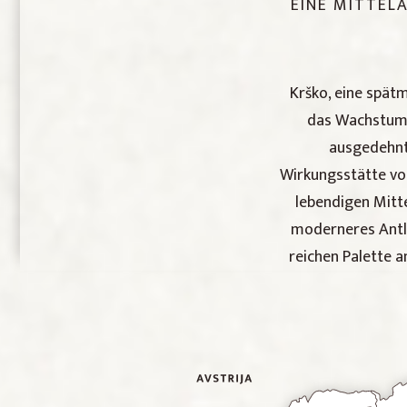
EINE MITTEL
Krško, eine spätm
das Wachstum d
ausgedehnt.
Wirkungsstätte von
lebendigen Mitte
moderneres Antli
reichen Palette a