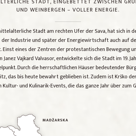
ALTERLICHE STADT, EINGEBETTET ZWISCHEN GR
UND WEINBERGEN – VOLLER ENERGIE.
ittelalterliche Stadt am rechten Ufer der Sava, hat sich in
er Industrie und später der Energiewirtschaft auch auf de
 Einst eines der Zentren der protestantischen Bewegung un
 Janez Vajkard Valvasor, entwickelte sich die Stadt im 19. J
lpunkt. Durch die herrschaftlichen Häuser bedeutender Bürge
tz, das bis heute bewahrt geblieben ist. Zudem ist Krško der
n Kultur- und Kulinarik-Events, die das ganze Jahr über zum 