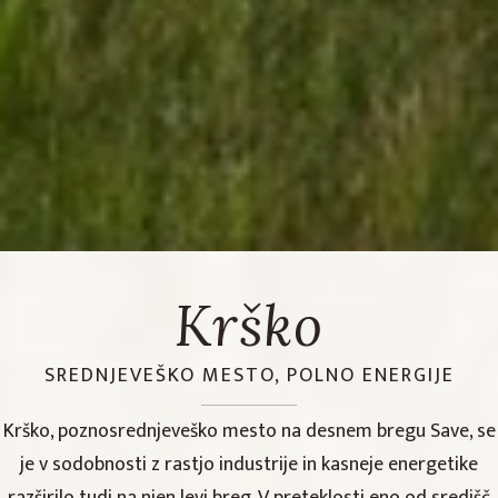
Krško
SREDNJEVEŠKO MESTO, POLNO ENERGIJE
Krško, poznosrednjeveško mesto na desnem bregu Save, se
je v sodobnosti z rastjo industrije in kasneje energetike
razširilo tudi na njen levi breg. V preteklosti eno od središč