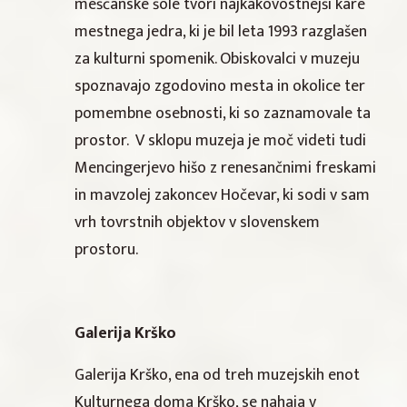
meščanske šole tvori najkakovostnejši kare
mestnega jedra, ki je bil leta 1993 razglašen
za kulturni spomenik. Obiskovalci v muzeju
spoznavajo zgodovino mesta in okolice ter
pomembne osebnosti, ki so zaznamovale ta
prostor. V sklopu muzeja je moč videti tudi
Mencingerjevo hišo z renesančnimi freskami
in mavzolej zakoncev Hočevar, ki sodi v sam
vrh tovrstnih objektov v slovenskem
prostoru.
Galerija Krško
Galerija Krško, ena od treh muzejskih enot
Kulturnega doma Krško, se nahaja v