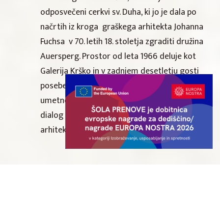
odposvečeni cerkvi sv. Duha, ki jo je dala po
načrtih iz kroga graškega arhitekta Johanna
Fuchsa v 70. letih 18. stoletja zgraditi družina
Auersperg. Prostor od leta 1966 deluje kot
Galerija Krško in v zadnjem desetletju gosti
posebej za to razstavišče pripravljene
umetnostne razstave, ki vzpostavljajo
dialog med vizualno umetnostjo in
arhitekturo.
Mestni park
Mestni park se nahaja na delu nekdanjega
kapucinskega vrta in celotnega mestnega