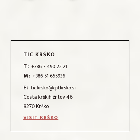
TIC KRŠKO
T:
+386 7 490 22 21
M:
+386 51 655936
E:
tic.krsko@cptkrsko.si
Cesta krških žrtev 46
8270 Krško
VISIT KRŠKO