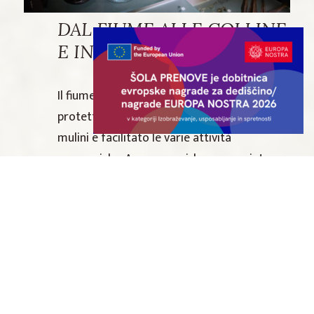
DAL FIUME ALLE COLLINE
E INDIETRO
Il fiume Krka, che abbraccia Novo mesto, ha
protetto per secoli i cittadini, alimentato i
mulini e facilitato le varie attività
economiche. Ancora oggi, la passeggiata
attraverso la città è contrassegnata dal
fiume. Dal lungofiume si possono
raggiungere facilmente i seguenti luoghi:
la piazza Glavni trg (Piazza Principale)
–
l’area centrale della città medievale di Novo
mesto con portici e cortili.