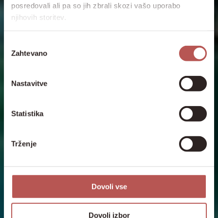
posredovali ali pa so jih zbrali skozi vašo uporabo
njihovih storitev.
Izbira
Zahtevano
soglasja
Nastavitve
Statistika
Trženje
Dovoli vse
Dovoli izbor