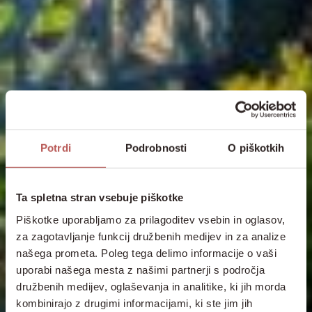
Potrdi
Podrobnosti
O piškotkih
Ta spletna stran vsebuje piškotke
Piškotke uporabljamo za prilagoditev vsebin in oglasov,
za zagotavljanje funkcij družbenih medijev in za analize
našega prometa. Poleg tega delimo informacije o vaši
uporabi našega mesta z našimi partnerji s področja
družbenih medijev, oglaševanja in analitike, ki jih morda
kombinirajo z drugimi informacijami, ki ste jim jih