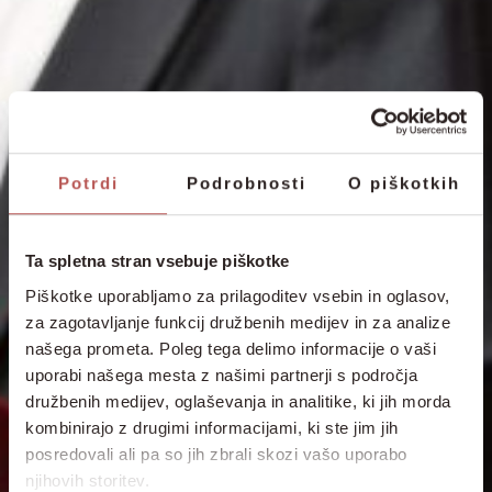
Potrdi
Podrobnosti
O piškotkih
Ta spletna stran vsebuje piškotke
Piškotke uporabljamo za prilagoditev vsebin in oglasov,
za zagotavljanje funkcij družbenih medijev in za analize
našega prometa. Poleg tega delimo informacije o vaši
uporabi našega mesta z našimi partnerji s področja
družbenih medijev, oglaševanja in analitike, ki jih morda
kombinirajo z drugimi informacijami, ki ste jim jih
posredovali ali pa so jih zbrali skozi vašo uporabo
njihovih storitev.