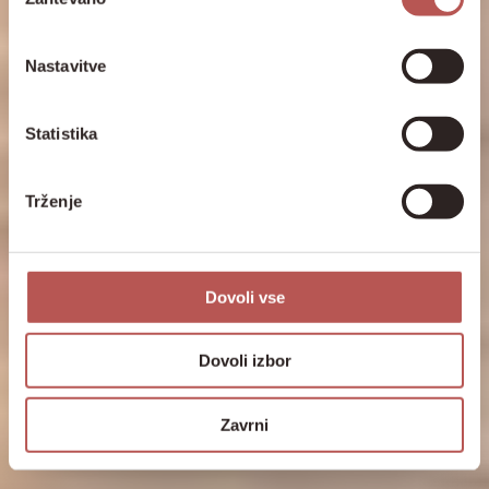
soglasja
VSTOPITE V SVOJE NAJLJUBŠE MESTO
Nastavitve
Statistika
Trženje
Dovoli vse
Dovoli izbor
Zavrni