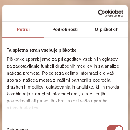
Potrdi
Podrobnosti
O piškotkih
Ta spletna stran vsebuje piškotke
Piškotke uporabljamo za prilagoditev vsebin in oglasov,
za zagotavljanje funkcij družbenih medijev in za analize
našega prometa. Poleg tega delimo informacije o vaši
uporabi našega mesta z našimi partnerji s področja
družbenih medijev, oglaševanja in analitike, ki jih morda
kombinirajo z drugimi informacijami, ki ste jim jih
Odkrijte skrivnosti
posredovali ali pa so jih zbrali skozi vašo uporabo
njihovih storitev.
očarljivih
zgodovinskih mest.
Izbira
Zahtevano