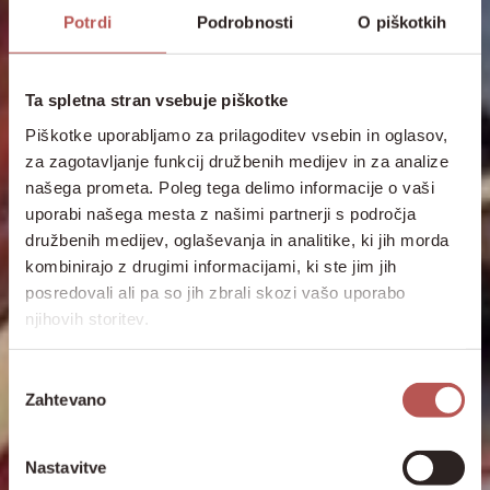
Potrdi
Podrobnosti
O piškotkih
Ta spletna stran vsebuje piškotke
Piškotke uporabljamo za prilagoditev vsebin in oglasov,
za zagotavljanje funkcij družbenih medijev in za analize
našega prometa. Poleg tega delimo informacije o vaši
uporabi našega mesta z našimi partnerji s področja
družbenih medijev, oglaševanja in analitike, ki jih morda
kombinirajo z drugimi informacijami, ki ste jim jih
posredovali ali pa so jih zbrali skozi vašo uporabo
njihovih storitev.
Izbira
Zahtevano
soglasja
Nastavitve