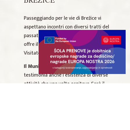
Passeggiando per le vie di Brežice vi
aspettano incontri con diversi tratti del
passato nonché con delle particolarità che
offre il territorio in vicinanza dei fiumi.
Visitate:
Il Municipio
che con la propria ideazione
testimonia anche l’esistenza di diverse
attività che una volta ospitava. Sarà il
Centro di informazioni turistiche qui
ubicato che vi darà più informazioni e
potrete visitare anche la bottega dei
prodotti
artigianali e contadini nonché la vinoteca.