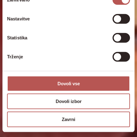
soglasja
Nastavitve
Statistika
Trženje
Dovoli vse
Dovoli izbor
Zavrni