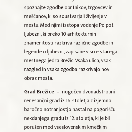
spoznajte zgodbe obrtnikov, trgovcev in
meščanov, ki so soustvarjali življenje v
mestu. Med njimi izstopa vodenje Po poti
ljubezni, ki preko 10 arhitekturnih
znamenitosti razkriva različne zgodbe in
legende o ljubezni, zapisane v srce starega
mestnega jedra Brežic. Vsaka ulica, vsak
razgled in vsaka zgodba razkrivajo nov
obraz mesta.
Grad Brežice
– mogočen dvonadstropni
renesančni grad iz 16. stoletja z izjemno
baročno notranjostjo nastal na pogorišču
nekdanjega gradu iz 12. stoletja, ki je bil
porušen med vseslovenskim kmečkim