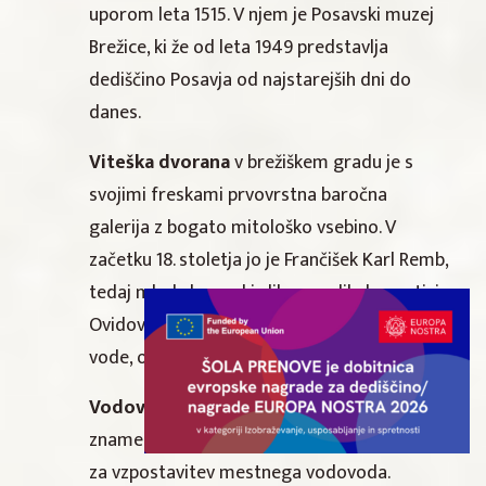
uporom leta 1515. V njem je Posavski muzej
Brežice, ki že od leta 1949 predstavlja
dediščino Posavja od najstarejših dni do
danes.
Viteška dvorana
v brežiškem gradu je s
svojimi freskami prvovrstna baročna
galerija z bogato mitološko vsebino. V
začetku 18. stoletja jo je Frančišek Karl Remb,
tedaj mlad slovenski slikar, poslikal z motivi
Ovidovih Metamorfoz in z elementi zraka,
vode, ognja in zemlje.
Vodovodni stolp
– ena najvidnejših
znamenitosti Brežic. Zgrajen je bil leta 1914
za vzpostavitev mestnega vodovoda.