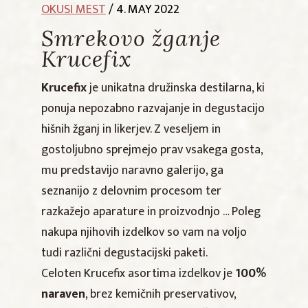
OKUSI MEST
/ 4. MAY 2022
Smrekovo žganje
Krucefix
Krucefix
je unikatna družinska destilarna, ki
ponuja nepozabno razvajanje in degustacijo
hišnih žganj in likerjev. Z veseljem in
gostoljubno sprejmejo prav vsakega gosta,
mu predstavijo naravno galerijo, ga
seznanijo z delovnim procesom ter
razkažejo aparature in proizvodnjo … Poleg
nakupa njihovih izdelkov so vam na voljo
tudi različni degustacijski paketi.
Celoten Krucefix asortima izdelkov je
100%
naraven
, brez kemičnih preservativov,