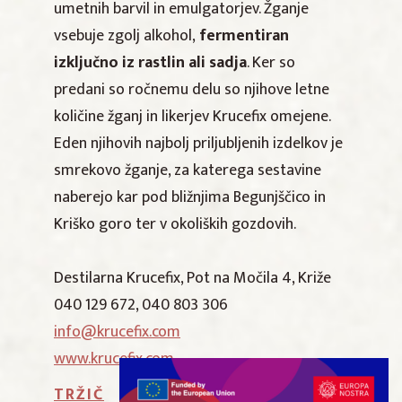
umetnih barvil in emulgatorjev. Žganje
vsebuje zgolj alkohol,
fermentiran
izključno iz rastlin ali sadja
. Ker so
predani so ročnemu delu so njihove letne
količine žganj in likerjev Krucefix omejene.
Eden njihovih najbolj priljubljenih izdelkov je
smrekovo žganje, za katerega sestavine
naberejo kar pod bližnjima Begunjščico in
Kriško goro ter v okoliških gozdovih.
Destilarna Krucefix, Pot na Močila 4, Križe
040 129 672, 040 803 306
info@krucefix.com
www.krucefix.com
TRŽIČ