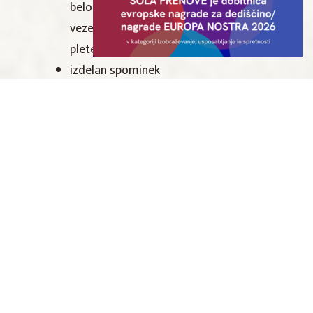
belokranjskih pisanic, polstenje,
vezenje tradicionalnih vzorcev,
pletenje/kvačkanje) z mojstrom
izdelan spominek
prigrizek in pijačo
Rezerviraj doživetje