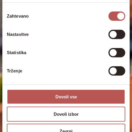
Izbira
Zahtevano
soglasja
Nastavitve
Statistika
Trženje
Dovoli vse
Dovoli izbor
Zavrni