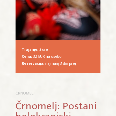
Trajanje:
3 ure
Cena:
32 EUR na osebo
Rezervacija:
najmanj 3 dni prej
ČRNOMELJ
Črnomelj: Postani