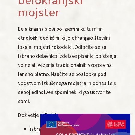
belokranjski
mojster
Bela krajina slovi po izjemni kulturni in
etnološki dediščini, ki jo ohranjajo številni
lokalni mojstri rokodelci. Odločite se za
izbrano delavnico izdelave pisanic, polstenja
volne ali vezenja tradicionalnih vzorcev na
laneno platno. Naučite se postopka pod
vodstvom izkušenega mojstra in odnesite s
seboj edinstven spominek, ki ga ustvarite
sami.
Doživetje vključuje:
izbrano delavnico (izdelava