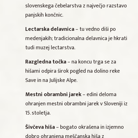
slovenskega čebelarstva z največjo razstavo
panjskih končnic.
Lectarska delavnica
– tu vedno diši po
medenjakih; tradicionalna delavnica je hkrati
tudi muzej lectarstva.
Razgledna točka
– na koncu trga se za
hišami odpira širok pogled na dolino reke
Save in na Julijske Alpe.
Mestni obrambni jarek
– edini deloma
ohranjen mestni obrambni jarek v Sloveniji iz
15. stoletja.
Šivčeva hiša
– bogato okrašena in izjemno
dobro ohranjena meščanska hiša z