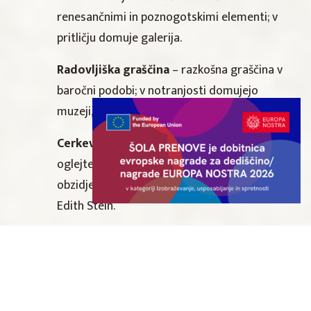
renesančnimi in poznogotskimi elementi; v
pritličju domuje galerija.
Radovljiška graščina
– razkošna graščina v
baročni podobi; v notranjosti domujejo
muzeji, glasba in izbrani dogodki.
Cerkev sv. Petra
– v okolici gotske cerkve si
oglejte razstavo o razvoju mesta, staro
obzidje, župnijski dvorec s taverno in kapelo
Edith Stein.
Doživetja