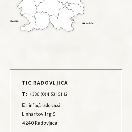
TIC RADOVLJICA
T:
+386 (0)4 531 51 12
E:
info@radolca.si
Linhartov trg 9
4240 Radovljica