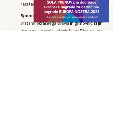
razstava.
Spominski park na Plavžu
z več kot dvesto
vrstami okrasnega drevja in grmovnic, ki jih
je posadil in urejal inženir Janez Pšenica, ima
danes status arboretuma. V osrednjem delu
parka stoji kapela s kostnico, posvečena
padlim v prvi svetovni vojni.
Doživetja