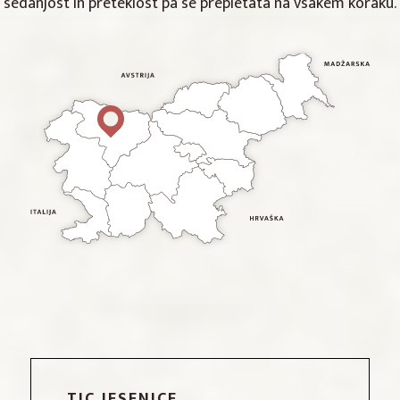
sedanjost in preteklost pa se prepletata na vsakem koraku.
TIC JESENICE