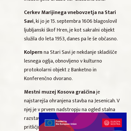
Cerkev Marijinega vnebovzetja na Stari
Savi
, ki jo je 15. septembra 1606 blagoslovil
ljubljanski škof Hren, je kot sakralni objekt
služila do leta 1953, danes pa le še občasno.
Kolpern
na Stari Savi je nekdanje skladišče
lesnega oglja, obnovljeno v kulturno
protokolarni objekt z Banketno in
Konferenčno dvorano.
Mestni muzej Kosova graščina
je
najstarejša ohranjena stavba na Jesenicah. V
njej je v prvem nadstropju na ogled stalna
razstava Mladost mesta rdečega prahu, v
pritličju pa občasna brezplačna galerijska