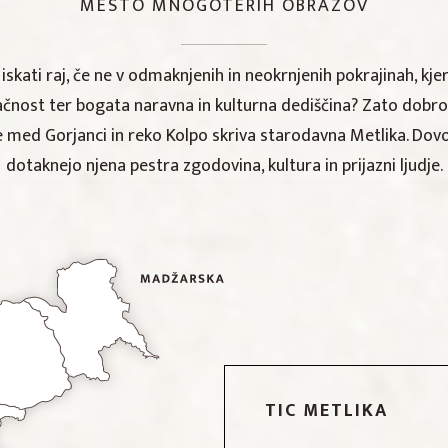
MESTO MNOGOTERIH OBRAZOV
skati raj, če ne v odmaknjenih in neokrnjenih pokrajinah, kje
čnost ter bogata naravna in kulturna dediščina? Zato dobrod
se med Gorjanci in reko Kolpo skriva starodavna Metlika. Dovo
dotaknejo njena pestra zgodovina, kultura in prijazni ljudje.
TIC METLIKA