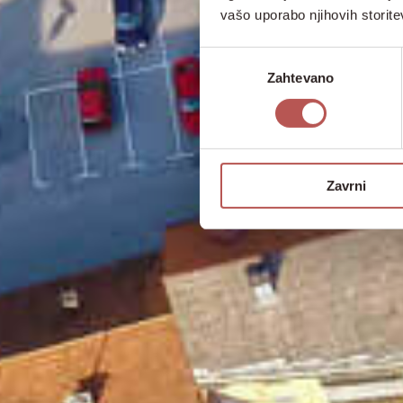
vašo uporabo njihovih storite
Izbira
Zahtevano
soglasja
Zavrni