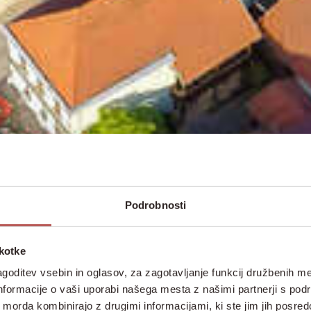
Podrobnosti
škotke
goditev vsebin in oglasov, za zagotavljanje funkcij družbenih me
nformacije o vaši uporabi našega mesta z našimi partnerji s pod
ih morda kombinirajo z drugimi informacijami, ki ste jim jih posredov