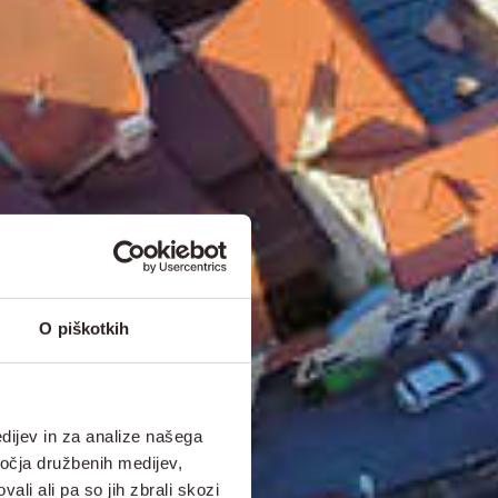
O piškotkih
dijev in za analize našega
ročja družbenih medijev,
ali ali pa so jih zbrali skozi