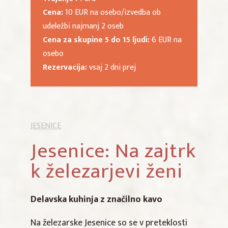
Cena:
10 EUR na osebo/izvedba ob
udeležbi najmanj 2 oseb
Cena za skupine 5 do 15 ljudi:
6 EUR na
osebo
Rezervacija:
vsaj 2 dni prej
JESENICE
Jesenice: Na zajtrk
k železarjevi ženi
Delavska kuhinja z značilno kavo
Na železarske Jesenice so se v preteklosti