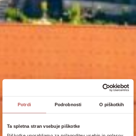
Potrdi
Podrobnosti
O piškotkih
Ta spletna stran vsebuje piškotke
Piškotke uporabljamo za prilagoditev vsebin in oglasov,