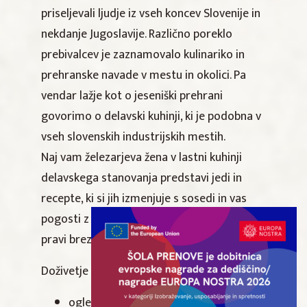
priseljevali ljudje iz vseh koncev Slovenije in
nekdanje Jugoslavije. Različno poreklo
prebivalcev je zaznamovalo kulinariko in
prehranske navade v mestu in okolici. Pa
vendar lažje kot o jeseniški prehrani
govorimo o delavski kuhinji, ki je podobna v
vseh slovenskih industrijskih mestih.
Naj vam železarjeva žena v lastni kuhinji
delavskega stanovanja predstavi jedi in
recepte, ki si jih izmenjuje s sosedi in vas
pogosti z zajtrkom – »fruštkom«, ki ne bi bil
pravi brez delavske kave.
Doživetje vključuje:
ogled delavskega stanovanja iz časa