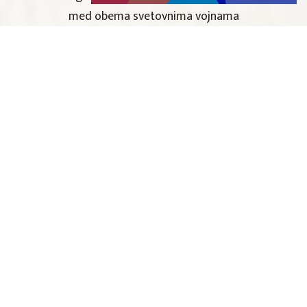
med obema svetovnima vojnama
srečanje z ženo jeseniškega železarja,
ki postreže delavski zajtrk: značilno
ječmenovo kavo s črnim kruhom
spoznavanje meščanske, podeželske in
delavske kulinarike Jesenic ter
priporočilo za jeseniško delavsko
mal’co (najdete jo na izbranih točkah
po mestu)
Rezerviraj doživetje