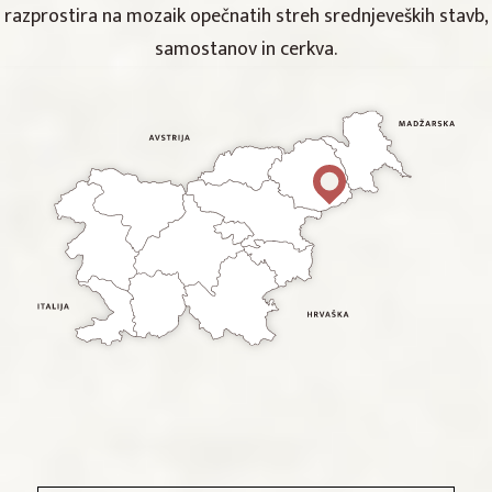
razprostira na mozaik opečnatih streh srednjeveških stavb,
samostanov in cerkva.