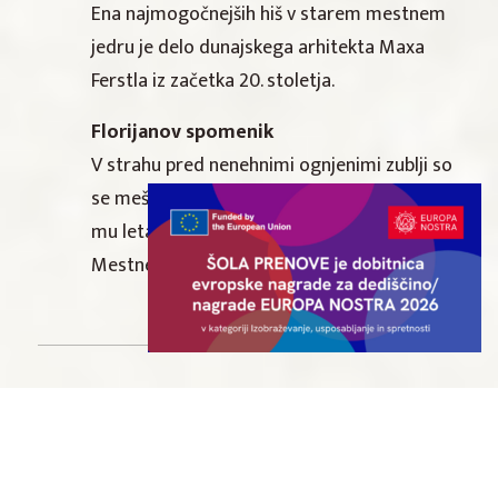
Ena najmogočnejših hiš v starem mestnem
jedru je delo dunajskega arhitekta Maxa
Ferstla iz začetka 20. stoletja.
Florijanov spomenik
V strahu pred nenehnimi ognjenimi zublji so
se meščani Ptuja priporočili sv. Florijanu in
mu leta 1745 postavili spomenik na
Mestnem trgu.
Doživetja