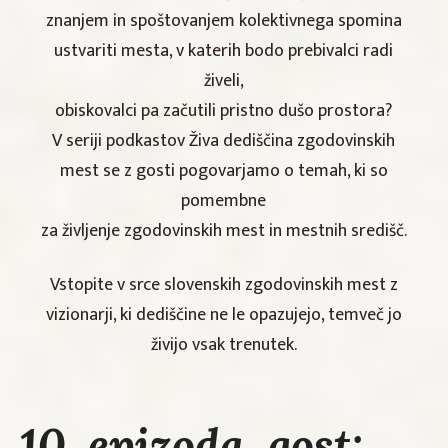
znanjem in spoštovanjem kolektivnega spomina
ustvariti mesta, v katerih bodo prebivalci radi
živeli,
obiskovalci pa začutili pristno dušo prostora?
V seriji podkastov Živa dediščina zgodovinskih
mest se z gosti pogovarjamo o temah, ki so
pomembne
za življenje zgodovinskih mest in mestnih središč.
Vstopite v srce slovenskih zgodovinskih mest z
vizionarji, ki dediščine ne le opazujejo, temveč jo
živijo vsak trenutek.
10. epizoda, gost: