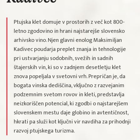
Ptujska klet domuje v prostorih z več kot 800-
letno zgodovino in hrani najstarejše slovensko
arhivsko vino. Njen glavni enolog Maksimiljan
Kadivec poudarja preplet znanja in tehnologije
pri ustvarjanju sodobnih, svežih in sadnih
štajerskih vin, ki so v zadnjem desetletju klet
znova popeljala v svetovni vrh. Prepričan je, da
bogata vinska dediščina, vključno z razvejanim
podzemnim svetom rovov in kleti, predstavlja
neizkoriščen potencial, ki zgodbi o najstarejšem
slovenskem mestu daje globino in avtentičnost,
hkrati pa služi kot ključni vir navdiha za prihodnji
razvoj ptujskega turizma.