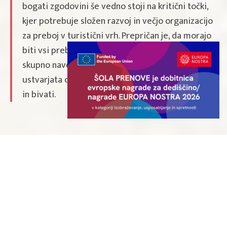
bogati zgodovini še vedno stoji na kritični točki,
kjer potrebuje složen razvoj in večjo organizacijo
za preboj v turistični vrh. Prepričan je, da morajo
biti vsi prebivalci nosilci mestnega utripa, saj le
skupno navdušenje in odprtost do obiskovalcev
ustvarjata okolje, v katerem se splača ustvarjati
in bivati.
6. epizoda, gost:
Domen Iljaš – br.
Bernardin