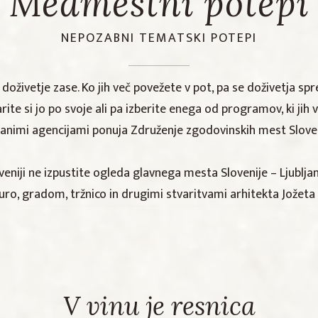
Medmestni potepi
NEPOZABNI TEMATSKI POTEPI
doživetje zase. Ko jih več povežete v pot, pa se doživetja spr
ite si jo po svoje ali pa izberite enega od programov, ki jih 
ranimi agencijami ponuja Združenje zgodovinskih mest Sloven
veniji ne izpustite ogleda glavnega mesta Slovenije – Ljublja
uro, gradom, tržnico in drugimi stvaritvami arhitekta Jožeta 
V vinu je resnica