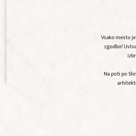
Vsako mesto je 
zgodbo! Ustvar
izb
Na poti po Slo
arhitekt