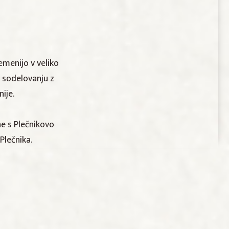
emenijo v veliko
v sodelovanju z
ije.
ne s Plečnikovo
Plečnika.