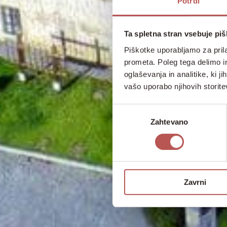
Potrdi
Ta spletna stran vsebuje pi
Piškotke uporabljamo za prila
prometa. Poleg tega delimo i
oglaševanja in analitike, ki j
vašo uporabo njihovih storite
Izbira
Zahtevano
soglasja
Zavrni