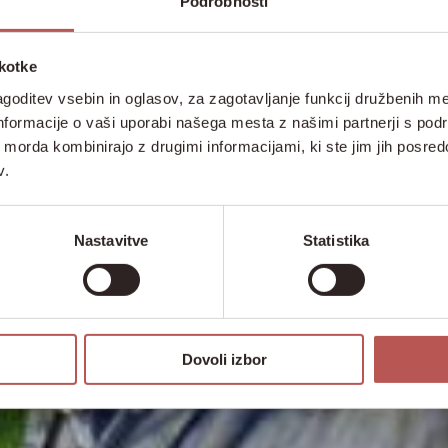
Podrobnosti
škotke
goditev vsebin in oglasov, za zagotavljanje funkcij družbenih me
nformacije o vaši uporabi našega mesta z našimi partnerji s pod
ih morda kombinirajo z drugimi informacijami, ki ste jim jih posredov
v.
Nastavitve
Statistika
Dovoli izbor