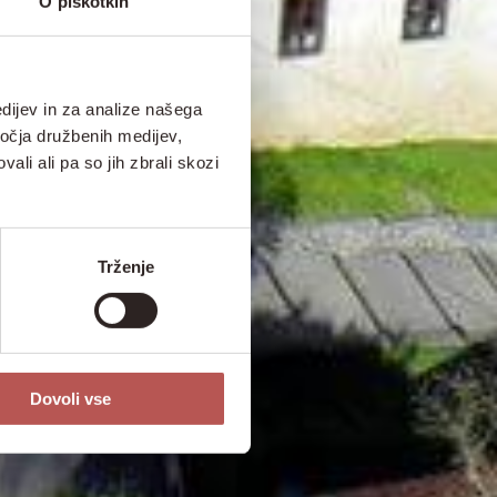
O piškotkih
dijev in za analize našega
ročja družbenih medijev,
ali ali pa so jih zbrali skozi
Trženje
Dovoli vse