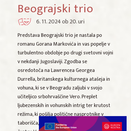
Beograjski trio
6. 11. 2024 ob 20. uri
Predstava Beograjski trio je nastala po
romanu Gorana Markovića in vas popelje v
turbulentno obdobje po drugi svetovni vojni
v nekdanji Jugoslaviji. Zgodba se
osredotoča na Lawrencea Georgea
Durrella, britanskega kulturnega atašeja in
vohuna, ki se v Beogradu zaljubi v svojo
učiteljico srbohrvaščine Vero. Preplet
ljubezenskih in vohunskih intrig ter krutost
režima, ki pošilja politične nasprotnike v
taborišča, prinaša napetost in vrtiljak