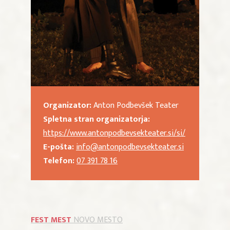
Organizator:
Anton Podbevšek Teater
Spletna stran organizatorja:
https://www.antonpodbevsekteater.si/si/
E-pošta:
info@antonpodbevsekteater.si
Telefon:
07 391 78 16
FEST MEST
NOVO MESTO