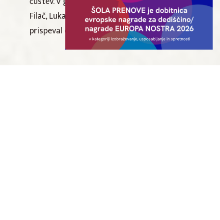
čustev. V glavnih vlogah nastopajo Gaja
Filač, Luka Bokšan in Gregor Čušin, glasbo je
prispeval duo Silence.
Nakup vstopnic
Dodaj v Google koledar