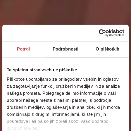
Potrdi
Podrobnosti
O piškotkih
Ta spletna stran vsebuje piškotke
Piškotke uporabljamo za prilagoditev vsebin in oglasov,
za zagotavljanje funkcij družbenih medijev in za analize
našega prometa. Poleg tega delimo informacije o vaši
uporabi našega mesta z našimi partnerji s področja
družbenih medijev, oglaševanja in analitike, ki jih morda
kombinirajo z drugimi informacijami, ki ste jim jih
posredovali ali pa so jih zbrali skozi vašo uporabo
njihovih storitev.