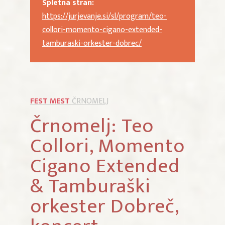
Spletna stran:
https://jurjevanje.si/sl/program/teo-
collori-momento-cigano-extended-
tamburaski-orkester-dobrec/
FEST MEST
ČRNOMELJ
Črnomelj: Teo
Collori, Momento
Cigano Extended
& Tamburaški
orkester Dobreč,