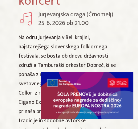
koncert
Jurjevanjska draga (Črnomelj)
25. 6. 2026 ob 21.00
Na odru Jurjevanja v Beli krajini,
najstarejšega slovenskega folklornega
festivala, se bosta ob dnevu državnosti
združila Tamburaški orkester Dobreč, ki se
ponaša z naslovom večkratnega
svetovnega prvaka, ter priznani kitarist Teo
Collori z razširjeno zasedbo Momento
Cigano Extended. Ta vrhunski projekt
prinaša preplet bogate tamburaške
tradicije in sodobne avtorske
instrumentalne glasbe, prežete z vplivi