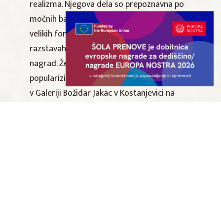
realizma. Njegova dela so prepoznavna po
močnih barvah, dinamičnih kompozicijah in
velikih formatih. Razstavljal je na številnih
razstavah doma in na tujem in prejel več
nagrad. Že več desetletij si vneto prizadeva
popularizirati likovno umetnost, zato se mu
v Galeriji Božidar Jakac v Kostanjevici na
Krki, kjer živi, v letošnjem letu, ko praznuje
70-letnico, poklanjajo z retrospektivno
razstavo.