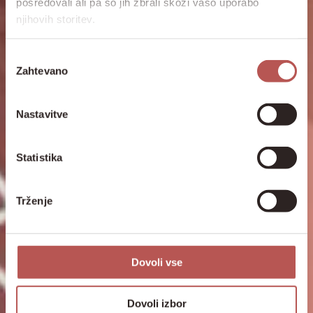
posredovali ali pa so jih zbrali skozi vašo uporabo
njihovih storitev.
Izbira
Zahtevano
soglasja
Nastavitve
Statistika
Trženje
Dovoli vse
Dovoli izbor