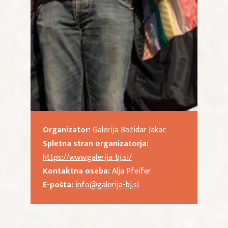
Organizator:
Galerija Božidar Jakac
Spletna stran organizatorja:
https://www.galerija-bj.si/
Kontaktna oseba:
Alja Pfeifer
E-pošta:
info@galerija-bj.si