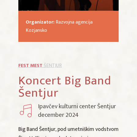
Organizator:
Razvojna agencija
Kozjansko
FEST MEST
ŠENTJUR
Koncert Big Band
Šentjur
Ipavčev kulturni center Šentjur
december 2024
Big Band Šentjur, pod umetniškim vodstvom