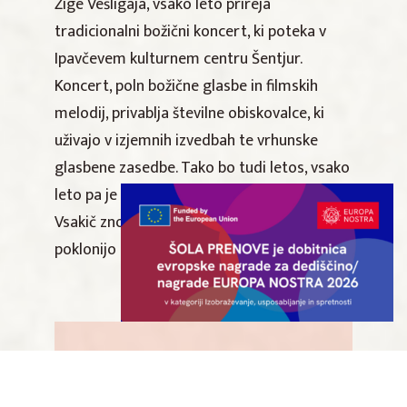
Žige Vešligaja, vsako leto prireja
tradicionalni božični koncert, ki poteka v
Ipavčevem kulturnem centru Šentjur.
Koncert, poln božične glasbe in filmskih
melodij, privablja številne obiskovalce, ki
uživajo v izjemnih izvedbah te vrhunske
glasbene zasedbe. Tako bo tudi letos, vsako
leto pa je njihova tema malce drugačna.
Vsakič znova se s svojim nastopom
poklonijo glasbenim velikanom.