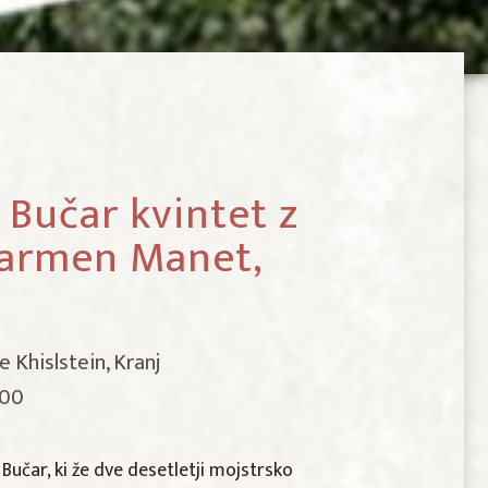
 Bučar kvintet z
Carmen Manet,
e Khislstein, Kranj
.00
 Bučar, ki že dve desetletji mojstrsko