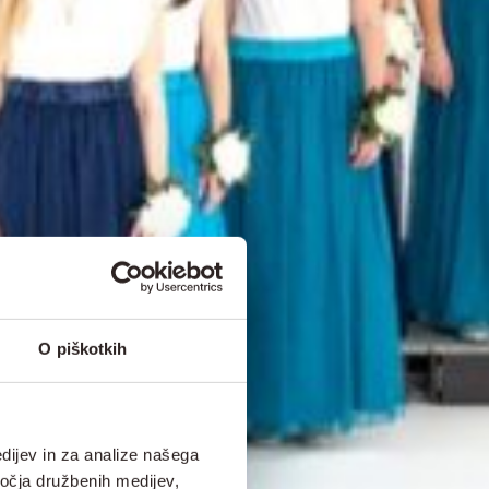
O piškotkih
dijev in za analize našega
ročja družbenih medijev,