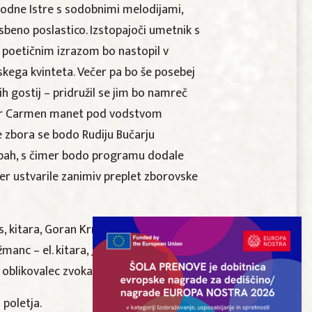
 rodne Istre s sodobnimi melodijami,
sbeno poslastico. Izstopajoči umetnik s
poetičnim izrazom bo nastopil v
kega kvinteta. Večer pa bo še posebej
h gostij – pridružil se jim bo namreč
zbor Carmen manet pod vodstvom
e zbora se bodo Rudiju Bučarju
adbah, s čimer bodo programu dodale
r ustvarile zanimiv preplet zborovske
s, kitara, Goran Krmac – tuba, Anže
žmanc – el. kitara, Jure Rozman – bobni,
– oblikovalec zvoka
 poletja.