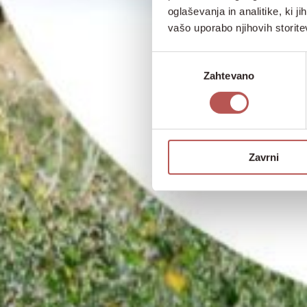
oglaševanja in analitike, ki j
vašo uporabo njihovih storite
Izbira
Zahtevano
soglasja
Zavrni