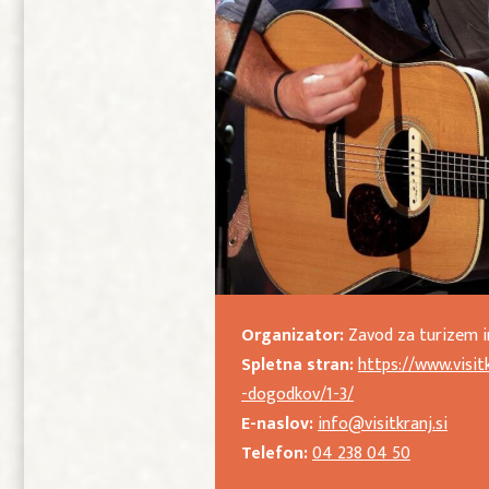
Organizator:
Zavod za turizem i
Spletna stran:
https://www.visit
-dogodkov/1-3/
E-naslov:
info@visitkranj.si
Telefon:
04 238 04 50