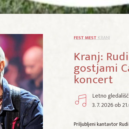
FEST MEST
KRANJ
Kranj: Rudi
gostjami 
koncert
Letno gledališč
3. 7. 2026 ob 21
Priljubljeni kantavtor Rudi