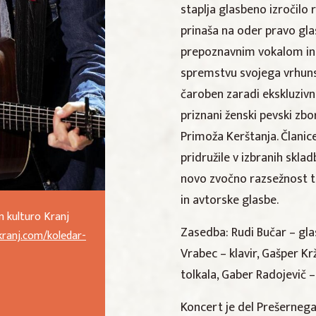
staplja glasbeno izročilo
prinaša na oder pravo gla
prepoznavnim vokalom in 
spremstvu svojega vrhuns
čaroben zaradi ekskluzivni
priznani ženski pevski 
Primoža Kerštanja. Članic
pridružile v izbranih skl
novo zvočno razsežnost te
in avtorske glasbe.
n kulturo Kranj
Zasedba: Rudi Bučar – gla
kranj.com/koledar-
Vrabec – klavir, Gašper Kr
tolkala, Gaber Radojevič 
Koncert je del Prešernega