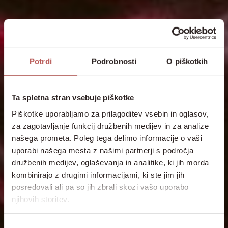
Potrdi
Podrobnosti
O piškotkih
Ta spletna stran vsebuje piškotke
Piškotke uporabljamo za prilagoditev vsebin in oglasov,
za zagotavljanje funkcij družbenih medijev in za analize
našega prometa. Poleg tega delimo informacije o vaši
uporabi našega mesta z našimi partnerji s področja
družbenih medijev, oglaševanja in analitike, ki jih morda
kombinirajo z drugimi informacijami, ki ste jim jih
posredovali ali pa so jih zbrali skozi vašo uporabo
njihovih storitev.
Izbira