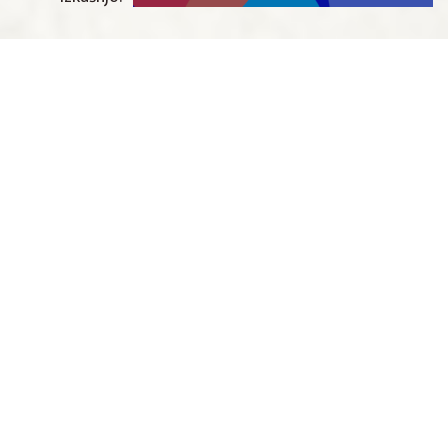
Dodaj v Google koledar
V SODELOVANJU Z