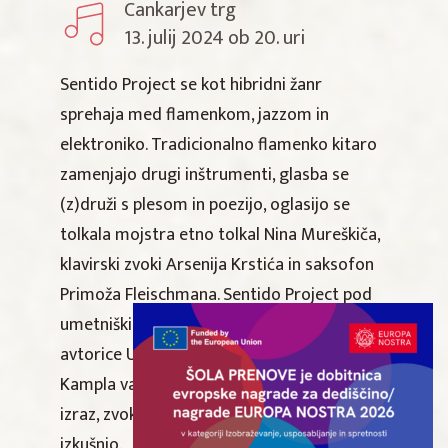
Cankarjev trg
13. julij 2024 ob 20. uri
Sentido Project se kot hibridni žanr
sprehaja med flamenkom, jazzom in
elektroniko. Tradicionalno flamenko kitaro
zamenjajo drugi inštrumenti, glasba se
(z)druži s plesom in poezijo, oglasijo se
tolkala mojstra etno tolkal Nina Mureškiča,
klavirski zvoki Arsenija Krstića in saksofon
Primoža Fleischmana. Sentido Project pod
umetniškim vodstvom odrske ustvarjalke in
avtorice Urške Centa in basista Tadeja
Kampla vas vabi, da skupaj poiščete nov
izraz, zvok in doživite drugačno umetniško
izkušnjo.