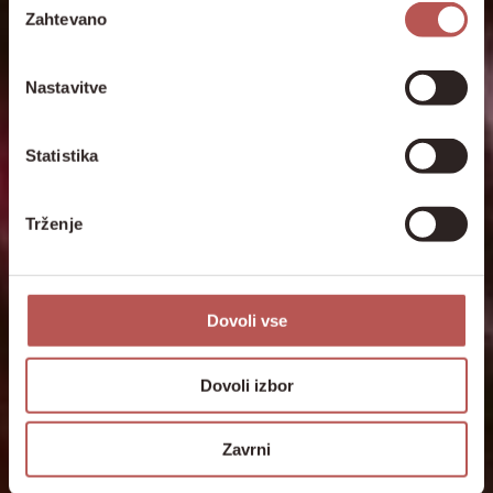
Zahtevano
soglasja
Nastavitve
Statistika
Trženje
Dovoli vse
Dovoli izbor
Zavrni