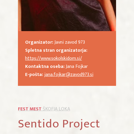
Organizator:
Javni zavod 973
Spletna stran organizatorja:
https://www.sokolskidom.si/
Kontaktna oseba:
Jana Fojkar
E-pošta:
jana.fojkar@zavod973.si
FEST MEST
ŠKOFJA LOKA
Sentido Project