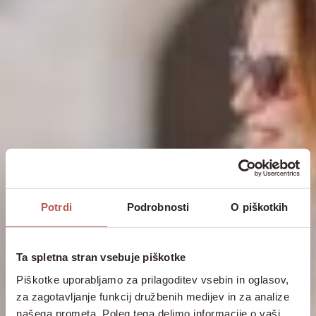
Potrdi
Podrobnosti
O piškotkih
Ta spletna stran vsebuje piškotke
Piškotke uporabljamo za prilagoditev vsebin in oglasov,
za zagotavljanje funkcij družbenih medijev in za analize
našega prometa. Poleg tega delimo informacije o vaši