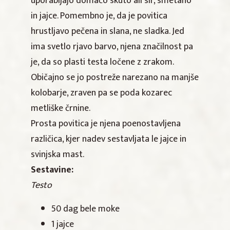
uporabljajo domačo skuto ali sir, smetano
in jajce. Pomembno je, da je povitica
hrustljavo pečena in slana, ne sladka. Jed
ima svetlo rjavo barvo, njena značilnost pa
je, da so plasti testa ločene z zrakom.
Običajno se jo postreže narezano na manjše
kolobarje, zraven pa se poda kozarec
metliške črnine.
Prosta povitica je njena poenostavljena
različica, kjer nadev sestavljata le jajce in
svinjska mast.
Sestavine:
Testo
50 dag bele moke
1 jajce