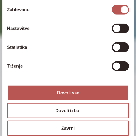
Izbira
Zahtevano
soglasja
Nastavitve
Statistika
Trženje
Dovoli vse
Dovoli izbor
Zavrni