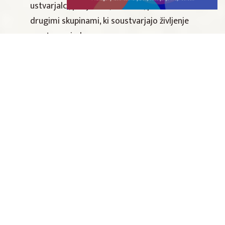
ustvarjalci, podjetniki, mladimi, prebivalci in
drugimi skupinami, ki soustvarjajo življenje
mestnega jedra.
Delavnica je veliko pozornosti namenila
metodam moderiranja, ki omogočajo
vključevanje različnih glasov, ustvarjanje
varnega prostora za pogovor ter
prepoznavanje globljih vzorcev in potreb
skupnosti.
“Mest ne bodo oživili dogodki
sami po sebi. Oživili jih bodo
ljudje, ki bodo ponovno
začutili, da je mesto njihov
dom.”