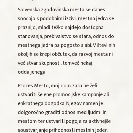
Slovenska zgodovinska mesta se danes
soočajo s podobnimi izzivi: mestna jedra se
praznijo, mladi težko najdejo dostopna
stanovanja, prebivalstvo se stara, odnos do
mestnega jedra pa pogosto slabi. V številnih
okoljih se krepi občutek, da razvoj mesta ni
več stvar skupnosti, temveč nekaj
oddaljenega.
Proces Mesto, moj dom zato ne želi
ustvariti še ene promocijske kampanje ali
enkratnega dogodka. Njegov namen je
dolgoročno graditi odnos med ljudmi in
mestom ter ustvariti pogoje za aktivnejše
soustvarjanje prihodnosti mestnih jeder.