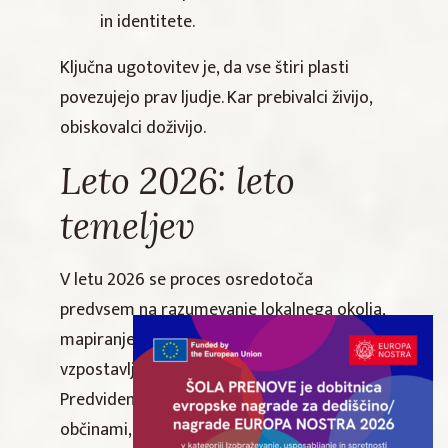
in identitete.
Ključna ugotovitev je, da vse štiri plasti
povezujejo prav ljudje. Kar prebivalci živijo,
obiskovalci doživijo.
Leto 2026: leto
temeljev
V letu 2026 se proces osredotoča
predvsem na razumevanje lokalnega okolja,
mapiranje ključnih deležnikov ter
vzpostavljanje zaupanja in prvih povezav.
Predvideni so poglobljeni pogovori z
občinami, lokalnimi organizacijami,