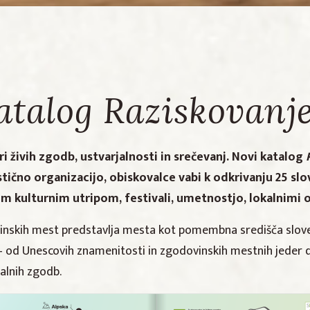
katalog Raziskovanj
 živih zgodb, ustvarjalnosti in srečevanj. Novi katalog
istično organizacijo, obiskovalce vabi k odkrivanju 25 sl
m kulturnim utripom, festivali, umetnostjo, lokalnimi ob
nskih mest predstavlja mesta kot pomembna središča sloven
 od Unescovih znamenitosti in zgodovinskih mestnih jeder do 
kalnih zgodb.