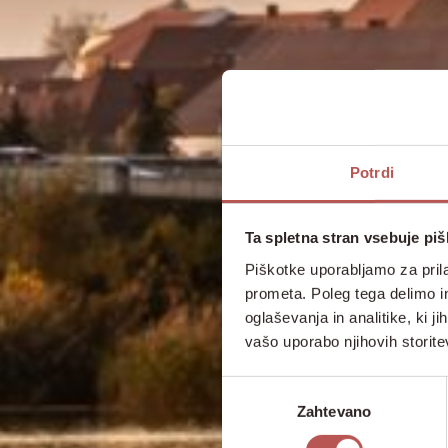
Potrdi
Ta spletna stran vsebuje pi
Piškotke uporabljamo za prila
prometa. Poleg tega delimo i
oglaševanja in analitike, ki j
vašo uporabo njihovih storite
Izbira
Zahtevano
soglasja