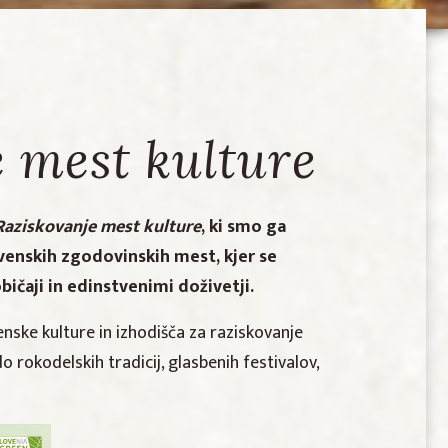
e mest kulture
Raziskovanje mest kulture
, ki smo ga
ovenskih zgodovinskih mest, kjer se
ičaji in edinstvenimi doživetji.
ske kulture in izhodišča za raziskovanje
rokodelskih tradicij, glasbenih festivalov,