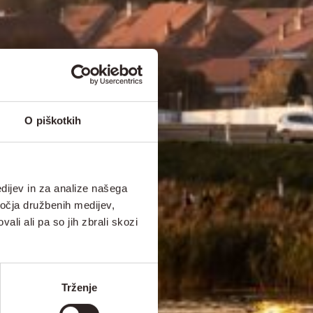
O piškotkih
dijev in za analize našega
ročja družbenih medijev,
ali ali pa so jih zbrali skozi
Trženje