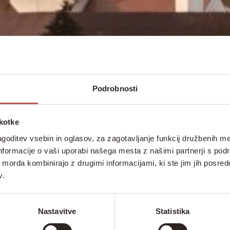
Podrobnosti
škotke
goditev vsebin in oglasov, za zagotavljanje funkcij družbenih me
nformacije o vaši uporabi našega mesta z našimi partnerji s pod
ih morda kombinirajo z drugimi informacijami, ki ste jim jih posredov
v.
Nastavitve
Statistika