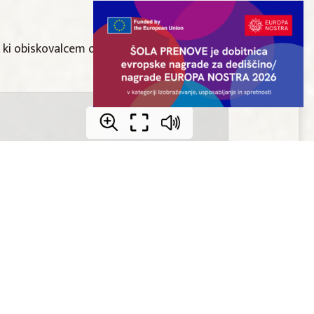
ij, ki obiskovalcem omogočajo drugačen, bolj