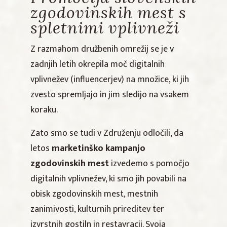
zgodovinskih mest s
spletnimi vplivneži
Z razmahom družbenih omrežij se je v
zadnjih letih okrepila moč digitalnih
vplivnežev (influencerjev) na množice, ki jih
zvesto spremljajo in jim sledijo na vsakem
koraku.
Zato smo se tudi v Združenju odločili, da
letos
marketinško kampanjo
zgodovinskih mest
izvedemo s pomočjo
digitalnih vplivnežev, ki smo jih povabili na
obisk zgodovinskih mest, mestnih
zanimivosti, kulturnih prireditev ter
izvrstnih gostiln in restavracij. Svoja