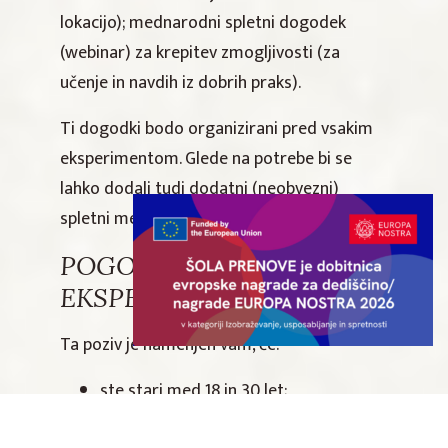
lokacijo); mednarodni spletni dogodek
(webinar) za krepitev zmogljivosti (za
učenje in navdih iz dobrih praks).
Ti dogodki bodo organizirani pred vsakim
eksperimentom. Glede na potrebe bi se
lahko dodali tudi dodatni (neobvezni)
spletni mentorski sestanki.
POGOJI ZA PRIJAVO V
EKSPERIMENT
Ta poziv je namenjen vam, če:
ste stari med 18 in 30 let;
živite v Sloveniji, Finski, Italiji, Hrvaški,