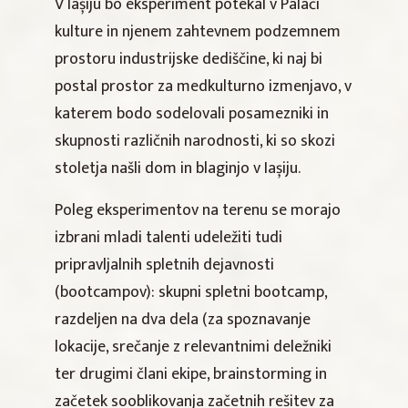
V Iașiju bo eksperiment potekal v Palači
kulture in njenem zahtevnem podzemnem
prostoru industrijske dediščine, ki naj bi
postal prostor za medkulturno izmenjavo, v
katerem bodo sodelovali posamezniki in
skupnosti različnih narodnosti, ki so skozi
stoletja našli dom in blaginjo v Iașiju.
Poleg eksperimentov na terenu se morajo
izbrani mladi talenti udeležiti tudi
pripravljalnih spletnih dejavnosti
(bootcampov): skupni spletni bootcamp,
razdeljen na dva dela (za spoznavanje
lokacije, srečanje z relevantnimi deležniki
ter drugimi člani ekipe, brainstorming in
začetek sooblikovanja začetnih rešitev za