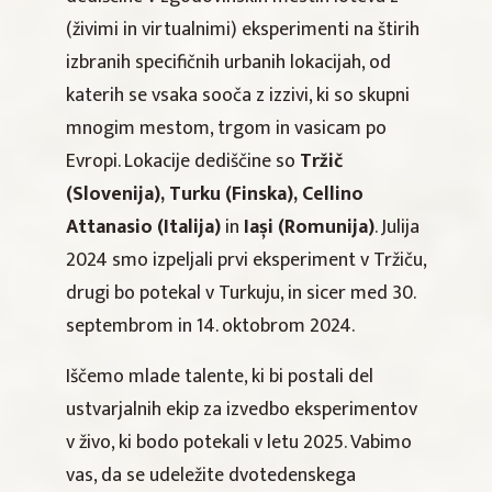
(živimi in virtualnimi) eksperimenti na štirih
izbranih specifičnih urbanih lokacijah, od
katerih se vsaka sooča z izzivi, ki so skupni
mnogim mestom, trgom in vasicam po
Evropi. Lokacije dediščine so
Tržič
(Slovenija), Turku (Finska), Cellino
Attanasio (Italija)
in
Iași (Romunija)
. Julija
2024 smo izpeljali prvi eksperiment v Tržiču,
drugi bo potekal v Turkuju, in sicer med 30.
septembrom in 14. oktobrom 2024.
Iščemo mlade talente, ki bi postali del
ustvarjalnih ekip za izvedbo eksperimentov
v živo, ki bodo potekali v letu 2025. Vabimo
vas, da se udeležite dvotedenskega