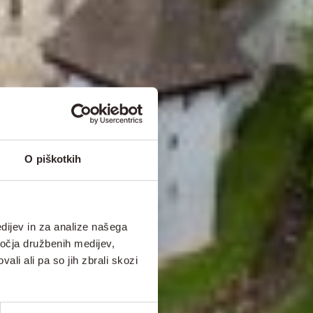
O piškotkih
dijev in za analize našega
ročja družbenih medijev,
ali ali pa so jih zbrali skozi