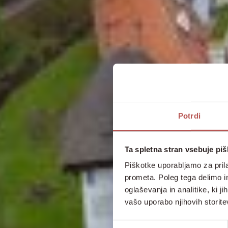
Potrdi
Ta spletna stran vsebuje pi
Piškotke uporabljamo za prila
prometa. Poleg tega delimo i
oglaševanja in analitike, ki j
vašo uporabo njihovih storite
Izbira