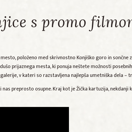
jice s promo filmo
mesto, položeno med skrivnostno Konjiško goro in sončne zla
 dušo prijaznega mesta, ki ponuja neštete možnosti posebnih d
 galerije, v kateri so razstavljena najlepša umetniška dela – 
 nas preprosto osupne. Kraj kot je Žička kartuzija, nekdanji k