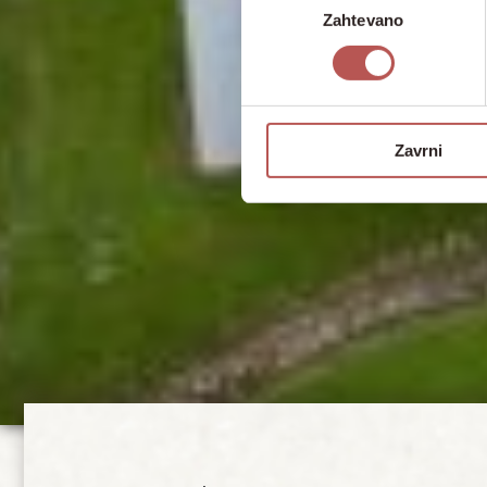
Zahtevano
soglasja
Zavrni