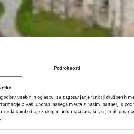
Podrobnosti
škotke
goditev vsebin in oglasov, za zagotavljanje funkcij družbenih me
nformacije o vaši uporabi našega mesta z našimi partnerji s pod
ih morda kombinirajo z drugimi informacijami, ki ste jim jih posredov
v.