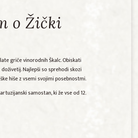
m o Žički
te griče vinorodnih Škalc. Obiskati
oživetij. Najlepši so sprehodi skozi
trške hiše z vsemi svojimi posebnostmi.
artuzijanski samostan, ki že vse od 12.