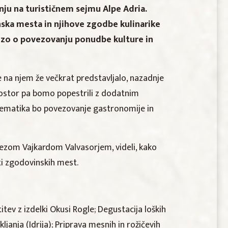
nju na turističnem sejmu Alpe Adria.
ka mesta in njihove zgodbe kulinarike
 mizo o povezovanju ponudbe kulture in
e na njem že večkrat predstavljalo, nazadnje
rostor pa bomo popestrili z dodatnim
 tematika bo povezovanje gastronomije in
anezom Vajkardom Valvasorjem, videli, kako
sti zgodovinskih mest.
tev z izdelki Okusi Rogle; Degustacija loških
ljanja (Idrija); Priprava mesnih in rožičevih