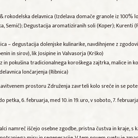
a & rokodelska delavnica (Izdelava domače granole iz 100% lok
a, Semič); Degustacija aromatiziranih soli (Koper); Kurenti (
ica – degustacija dolenjske kulinarike, navdihnjene z zgodov
in in sirov), lik Josipine in Valvasorja (Krško)
az in pokušina tradicionalnega koroškega zajtrka, malice in 
elavnica lončarjenja (Ribnica)
vitvenem prostoru Združenja zavrteli kolo sreče in se poteg
 petka, 6. februarja, med 10. in 19. uro, v soboto, 7. februarja,
alci namreč iščejo osebne zgodbe, pristna čustva in kraje, s k