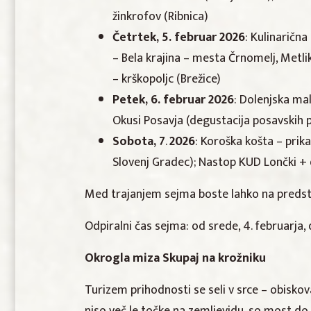
žinkrofov (Ribnica)
Četrtek, 5. februar 2026
: Kulinaričn
– Bela krajina – mesta Črnomelj, Metlik
– krškopoljc (Brežice)
Petek, 6. februar 2026
: Dolenjska mal
Okusi Posavja (degustacija posavskih pen
Sobota, 7
.
2026
: Koroška košta – prik
Slovenj Gradec); Nastop KUD Lončki + d
Med trajanjem sejma boste lahko na predsta
Odpiralni čas sejma: od srede, 4. februarja, do
Okrogla miza Skupaj na krožniku
Turizem prihodnosti se seli v srce – obiskov