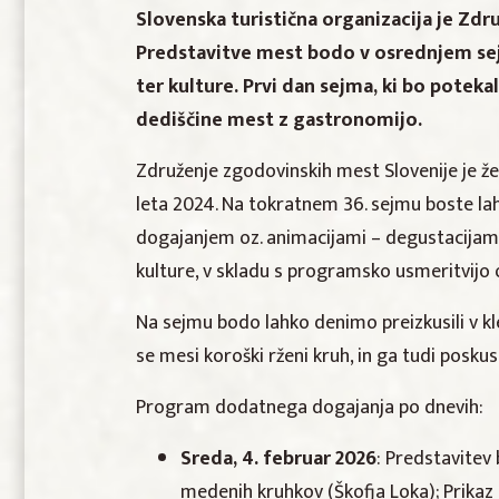
Slovenska turistična organizacija je Zd
Predstavitve mest bodo v osrednjem se
ter kulture. Prvi dan sejma, ki bo potek
dediščine mest z gastronomijo.
Združenje zgodovinskih mest Slovenije je že
leta 2024. Na tokratnem 36. sejmu boste la
dogajanjem oz. animacijami – degustacijami,
kulture, v skladu s programsko usmeritvijo
Na sejmu bodo lahko denimo preizkusili v kle
se mesi koroški rženi kruh, in ga tudi posku
Program dodatnega dogajanja po dnevih:
Sreda, 4. februar 2026
: Predstavitev 
medenih kruhkov (Škofja Loka); Prikaz iz