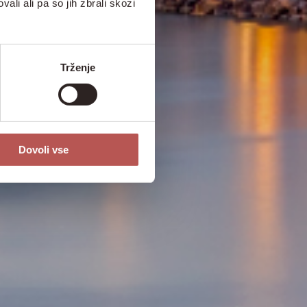
ali ali pa so jih zbrali skozi
Trženje
Dovoli vse