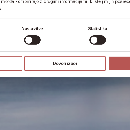
ih morda kombinirajo z drugimi informacijami, ki ste jim jih posredov
v.
Nastavitve
Statistika
Dovoli izbor