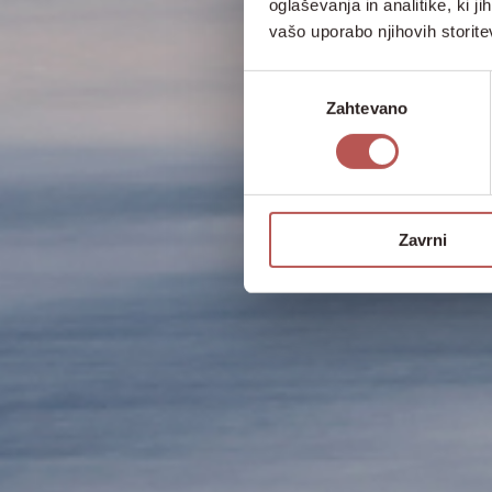
oglaševanja in analitike, ki j
vašo uporabo njihovih storite
Izbira
Zahtevano
soglasja
Zavrni