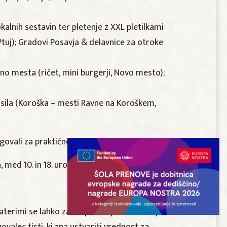
alnih sestavin ter pletenje z XXL pletilkami
Ptuj); Gradovi Posavja & delavnice za otroke
ino mesta (ričet, mini burgerji, Novo mesto);
kosila (Koroška – mesti Ravne na Koroškem,
ovali za praktične nagrade iz naših mest.
 med 10. in 18. uro.
aterimi se lahko zares povežejo. Destinacije