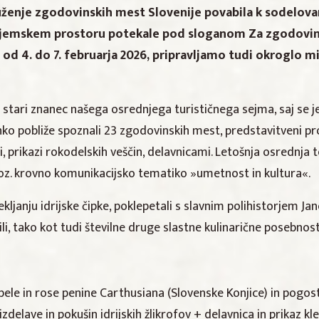
ruženje zgodovinskih mest Slovenije povabila k sodelova
jemskem prostoru potekale pod sloganom Za zgodovins
al od 4. do 7. februarja 2026, pripravljamo tudi okroglo
 stari znanec našega osrednjega turističnega sejma, saj se j
hko pobliže spoznali 23 zgodovinskih mest, predstavitveni p
 prikazi rokodelskih veščin, delavnicami. Letošnja osrednja
 oz. krovno komunikacijsko tematiko »umetnost in kultura«.
kljanju idrijske čipke, poklepetali s slavnim polihistorjem J
sili, tako kot tudi številne druge slastne kulinarične posebno
bele in rose penine Carthusiana (Slovenske Konjice) in pogosti
delave in pokušin idrijskih žlikrofov + delavnica in prikaz klek