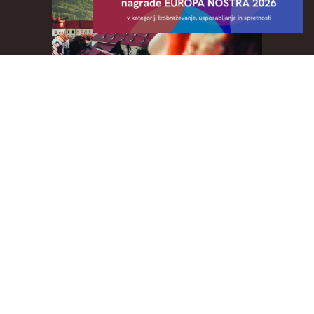
Doživetja kulture
Pravila sodelovanja v nagradnih igrah
Varstvo zasebnosti
KONTAKTIRAJTE NAS