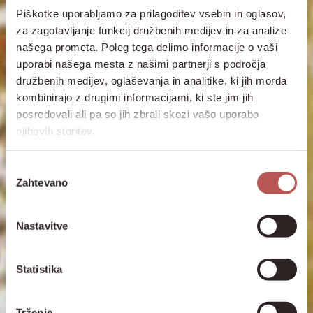
Piškotke uporabljamo za prilagoditev vsebin in oglasov,
za zagotavljanje funkcij družbenih medijev in za analize
našega prometa. Poleg tega delimo informacije o vaši
uporabi našega mesta z našimi partnerji s področja
družbenih medijev, oglaševanja in analitike, ki jih morda
kombinirajo z drugimi informacijami, ki ste jim jih
posredovali ali pa so jih zbrali skozi vašo uporabo
njihovih storitev.
Izbira
Zahtevano
soglasja
Nastavitve
Statistika
Trženje