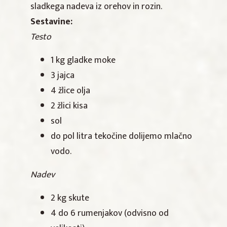
sladkega nadeva iz orehov in rozin.
Sestavine:
Testo
1 kg gladke moke
3 jajca
4 žlice olja
2 žlici kisa
sol
do pol litra tekočine dolijemo mlačno
vodo.
Nadev
2 kg skute
4 do 6 rumenjakov (odvisno od