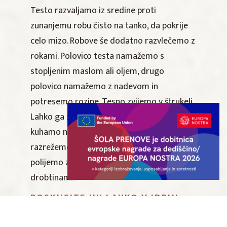
Testo razvaljamo iz sredine proti
zunanjemu robu čisto na tanko, da pokrije
celo mizo. Robove še dodatno razvlečemo z
rokami. Polovico testa namažemo s
stopljenim maslom ali oljem, drugo
polovico namažemo z nadevom in
potresemo rozine. Tesno zvijemo v štrukelj.
Lahko ga zavijemo v naoljeno alu folijo in
kuhamo na sopari. Kuhan štrukelj
razrežemo na rezine, katere po vrhu
polijemo z na maslu prepraženimi
drobtinami.
POSKUSITE JIH LAHKO V IDRIJI