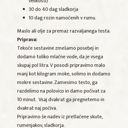
velikosti)
30 do 40 dag sladkorja
10 dag rozin namočenih v rumu.
Maslo ali olje za premaz razvaljanega testa.
Priprava:
Tekoče sestavine zmešamo posebej in
dodamo toliko mlačne vode, da je vsega
skupaj pol litra. V posodi pripravimo malo
manj kot kilogram moke, solimo in dodamo
mokre sestavine. Zamesimo testo, ga
razdelimo na polovico in damo počivat za
10 minut. Vsaj dvakrat ga pregnetemo in
dvakrat naj počiva.
Pripravimo še nadev iz pretlačene skute,
rumenjakov, sladkorja.