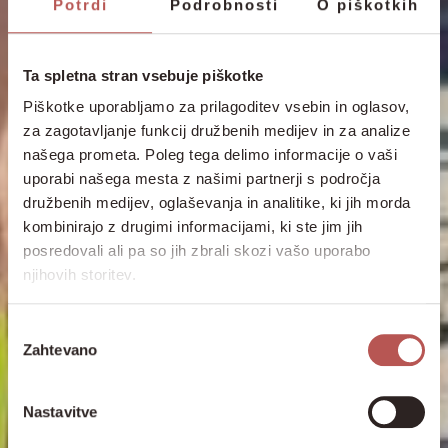
Potrdi
Podrobnosti
O piškotkih
Ta spletna stran vsebuje piškotke
Piškotke uporabljamo za prilagoditev vsebin in oglasov,
za zagotavljanje funkcij družbenih medijev in za analize
našega prometa. Poleg tega delimo informacije o vaši
uporabi našega mesta z našimi partnerji s področja
družbenih medijev, oglaševanja in analitike, ki jih morda
kombinirajo z drugimi informacijami, ki ste jim jih
posredovali ali pa so jih zbrali skozi vašo uporabo
njihovih storitev.
Izbira
Zahtevano
soglasja
Nastavitve