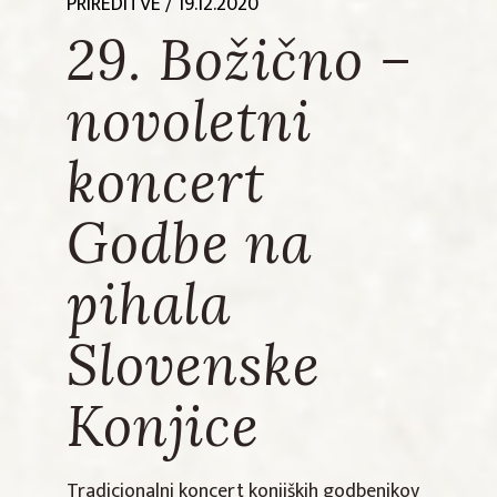
PRIREDITVE
/ 19.12.2020
29. Božično –
novoletni
koncert
Godbe na
pihala
Slovenske
Konjice
Tradicionalni koncert konjiških godbenikov