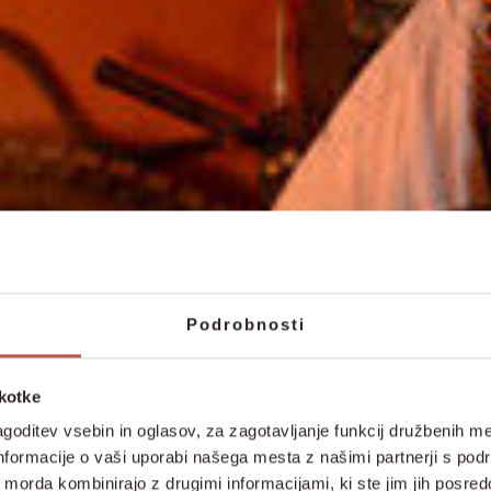
Podrobnosti
škotke
goditev vsebin in oglasov, za zagotavljanje funkcij družbenih me
nformacije o vaši uporabi našega mesta z našimi partnerji s pod
ih morda kombinirajo z drugimi informacijami, ki ste jim jih posredov