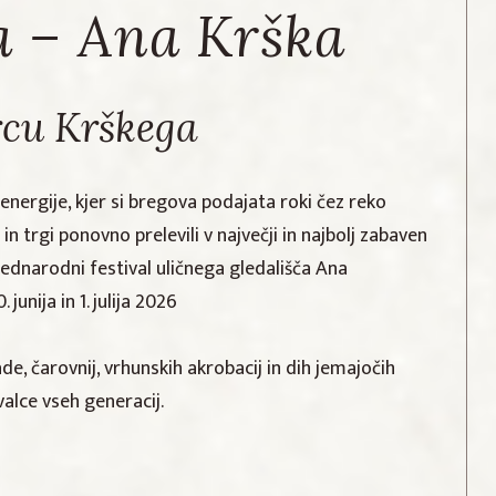
a – Ana Krška
rcu Krškega
energije, kjer si bregova podajata roki čez reko
n trgi ponovno prelevili v največji in najbolj zabaven
dnarodni festival uličnega gledališča Ana
junija in 1. julija 2026
e, čarovnij, vrhunskih akrobacij in dih jemajočih
alce vseh generacij.