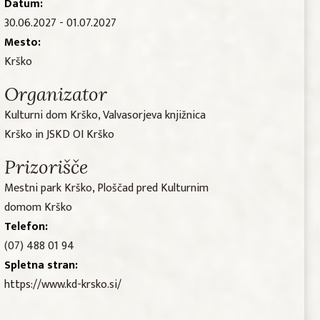
Datum:
30.06.2027 - 01.07.2027
Mesto:
Krško
Organizator
Kulturni dom Krško, Valvasorjeva knjižnica
Krško in JSKD OI Krško
Prizorišče
Mestni park Krško, Ploščad pred Kulturnim
domom Krško
Telefon:
(07) 488 01 94
Spletna stran:
https://www.kd-krsko.si/