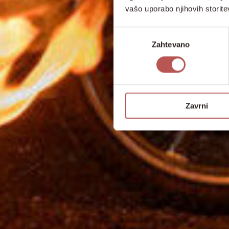
vašo uporabo njihovih storite
Izbira
Zahtevano
soglasja
Zavrni