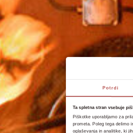
Potrdi
Ta spletna stran vsebuje pi
Piškotke uporabljamo za prila
prometa. Poleg tega delimo i
oglaševanja in analitike, ki j