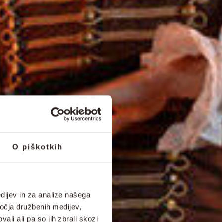
O piškotkih
dijev in za analize našega
ročja družbenih medijev,
ali ali pa so jih zbrali skozi