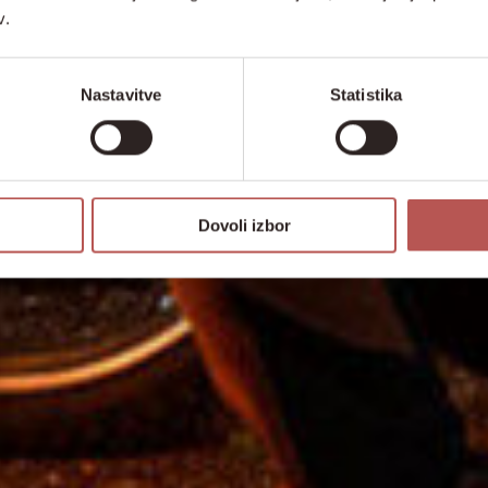
v.
Nastavitve
Statistika
Dovoli izbor