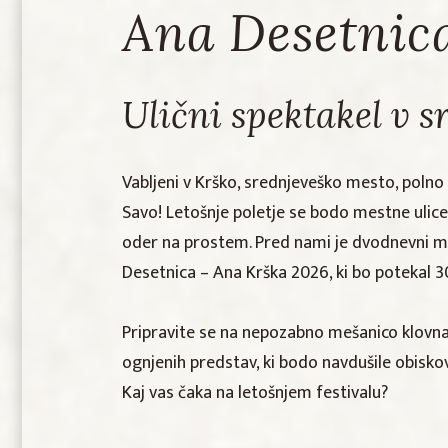
Ana Desetnic
Ulični spektakel v s
Vabljeni v Krško, srednjeveško mesto, polno 
Savo! Letošnje poletje se bodo mestne ulice i
oder na prostem. Pred nami je dvodnevni me
Desetnica – Ana Krška 2026, ki bo potekal 30. 
Pripravite se na nepozabno mešanico klovnad
ognjenih predstav, ki bodo navdušile obiskov
Kaj vas čaka na letošnjem festivalu?