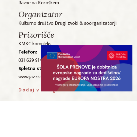
Ravne na Koroškem
Organizator
Kulturno društvo Drugi zvoki & soorganizatorji
Prizorišče
KMKC kompleks
Telefon:
031 629 914
Spletna stran:
www.jazzravne.si
Dodaj v Google koledar