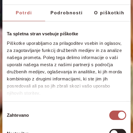
Potrdi
Podrobnosti
O piškotkih
Ta spletna stran vsebuje piškotke
Piškotke uporabljamo za prilagoditev vsebin in oglasov,
za zagotavljanje funkcij družbenih medijev in za analize
našega prometa. Poleg tega delimo informacije o vaši
uporabi našega mesta z našimi partnerji s področja
družbenih medijev, oglaševanja in analitike, ki jih morda
kombinirajo z drugimi informacijami, ki ste jim jih
posredovali ali pa so jih zbrali skozi vašo uporabo
njihovih storitev.
Izbira
Zahtevano
soglasja