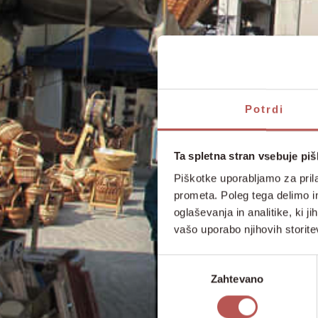
Potrdi
Ta spletna stran vsebuje pi
Piškotke uporabljamo za prila
prometa. Poleg tega delimo i
oglaševanja in analitike, ki j
vašo uporabo njihovih storite
Izbira
Zahtevano
soglasja