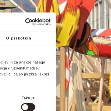
O piškotkih
dijev in za analize našega
ročja družbenih medijev,
ali ali pa so jih zbrali skozi
Trženje