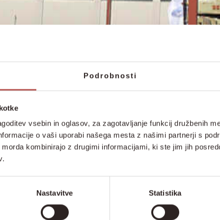
Podrobnosti
škotke
goditev vsebin in oglasov, za zagotavljanje funkcij družbenih me
nformacije o vaši uporabi našega mesta z našimi partnerji s pod
ih morda kombinirajo z drugimi informacijami, ki ste jim jih posredov
v.
Nastavitve
Statistika