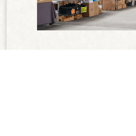
Spozn
KONTAKTIRAJTE
V SODELOVANJU Z