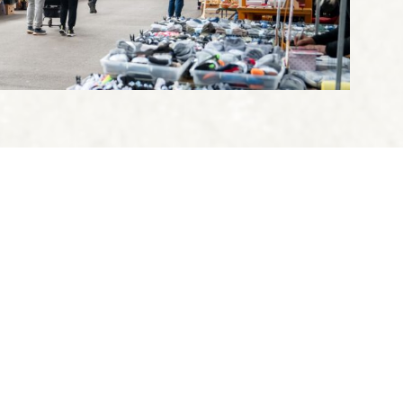
ajte Jesenice
 NAS
O ZDRUŽEN
ŠOLA PRENOVE