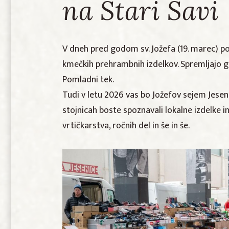
na Stari Savi
V dneh pred godom sv. Jožefa (19. marec) p
kmečkih prehrambnih izdelkov. Spremljajo ga 
Pomladni tek.
Tudi v letu 2026 vas bo Jožefov sejem Jesen
stojnicah boste spoznavali lokalne izdelke i
vrtičkarstva, ročnih del in še in še.