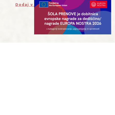
Dodaj v Google koledar
V SODELOVANJU Z