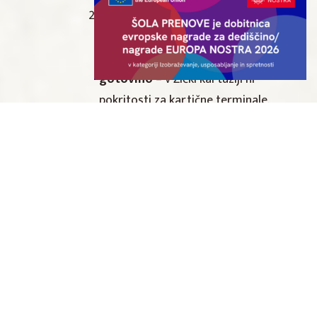
Pred vhodom v mali križni hodnik
(skozi cerkev)
POZOR: Plačilo bo mogoče
le z
gotovino
– v Žički kartuziji ni
pokritosti za kartične terminale.
Časovni razpored:
15:00 Začetek dogodka in odprtje
vinsko-kulinaričnega popoldneva
16:00 Vodenje po Žički kartuziji z
odgovornim konservatorjem Matijo
Plevnikom
18:00 Pokušina penin v Otakarjevi
peninski kleti
20:00 Zaključek druženja