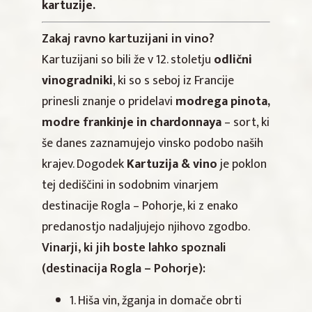
kartuzije.
Zakaj ravno kartuzijani in vino?
Kartuzijani so bili že v 12. stoletju
odlični
vinogradniki
, ki so s seboj iz Francije
prinesli znanje o pridelavi
modrega pinota,
modre frankinje in chardonnaya
– sort, ki
še danes zaznamujejo vinsko podobo naših
krajev. Dogodek
Kartuzija & vino
je poklon
tej dediščini in sodobnim vinarjem
destinacije Rogla – Pohorje, ki z enako
predanostjo nadaljujejo njihovo zgodbo.
Vinarji, ki jih boste lahko spoznali
(destinacija Rogla – Pohorje):
1. Hiša vin, žganja in domače obrti