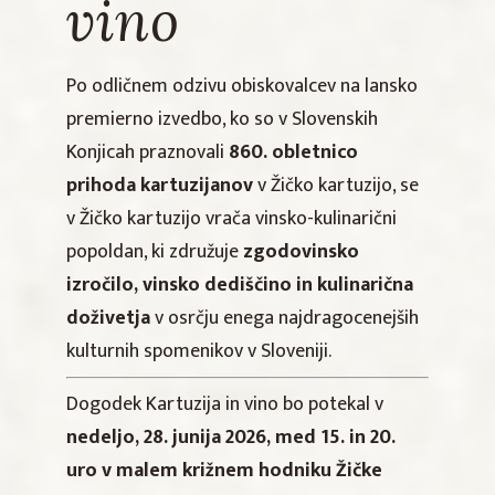
vino
Po odličnem odzivu obiskovalcev na lansko
premierno izvedbo, ko so v Slovenskih
Konjicah praznovali
860. obletnico
prihoda kartuzijanov
v Žičko kartuzijo, se
v Žičko kartuzijo vrača vinsko-kulinarični
popoldan, ki združuje
zgodovinsko
izročilo, vinsko dediščino in kulinarična
doživetja
v osrčju enega najdragocenejših
kulturnih spomenikov v Sloveniji.
Dogodek Kartuzija in vino bo potekal v
nedeljo, 28. junija 2026, med 15. in 20.
uro v malem križnem hodniku Žičke