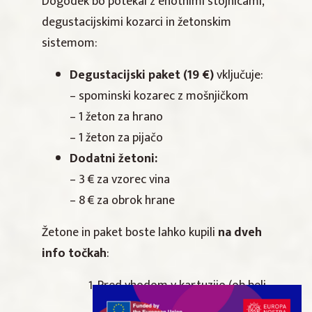
Dogodek bo potekal z enotnimi stojnicami,
degustacijskimi kozarci in žetonskim
sistemom:
Degustacijski paket (19 €)
vključuje:
– spominski kozarec z mošnjičkom
– 1 žeton za hrano
– 1 žeton za pijačo
Dodatni žetoni:
– 3 € za vzorec vina
– 8 € za obrok hrane
Žetone in paket boste lahko kupili
na dveh
info točkah
:
Pred vhodom v kartuzijo (ob beli
potki)