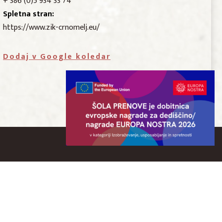
+ 386 (0)5 934 33 74
Spletna stran:
https://www.zik-crnomelj.eu/
Dodaj v Google koledar
JU
EVROPSKI PROJEKTI