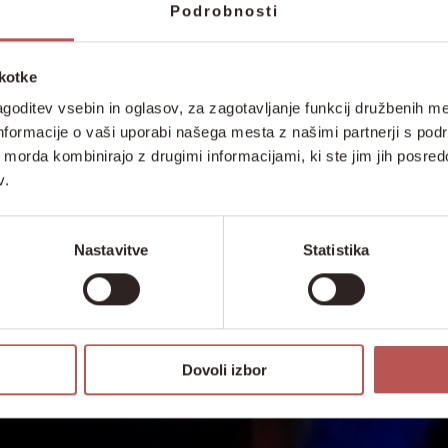
Podrobnosti
škotke
goditev vsebin in oglasov, za zagotavljanje funkcij družbenih me
nformacije o vaši uporabi našega mesta z našimi partnerji s pod
ih morda kombinirajo z drugimi informacijami, ki ste jim jih posredov
v.
Nastavitve
Statistika
Dovoli izbor