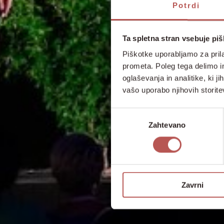
Potrdi
Ta spletna stran vsebuje pi
Piškotke uporabljamo za prila
prometa. Poleg tega delimo i
oglaševanja in analitike, ki j
vašo uporabo njihovih storite
Izbira
Zahtevano
soglasja
Zavrni