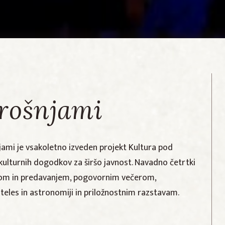
krošnjami
ami je vsakoletno izveden projekt Kultura pod
p kulturnih dogodkov za širšo javnost. Navadno četrtki
tom in predavanjem, pogovornim večerom,
teles in astronomiji in priložnostnim razstavam.