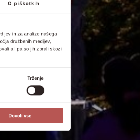
O piškotkih
dijev in za analize našega
ročja družbenih medijev,
ali ali pa so jih zbrali skozi
Trženje
Dovoli vse