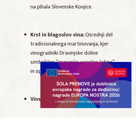
na pihala Slovenske Konjice.
Krst in blagoslov vina:
Osrednji del
tradicionalnega martinovanja, kjer
vinogradniki Dravinjske doline
simbolično “preverijo uspešno letino”
in opravijo blagoslov mladega vina.
Vinska in kulinarična ponudba:
Jesenske stojnice z bogato ponudbo
vrhunskih vin s Konjiškega in celotne