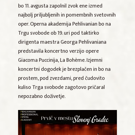
bo 11. avgusta zapolnil zvok ene izmed
najbolj priljubljenih in pomembnih svetovnih
oper. Operna akademija Pehlivanian bo na
Trgu svobode ob 19. uri pod taktirko
dirigenta maestra Georga Pehlivaniana
predstavila koncertno verzijo opere
Giacoma Puccinija, La Bohème. Izjemni
koncertni dogodek je brezplačen in bo na
prostem, pod zvezdami, pred čudovito
kuliso Trga svobode zagotovo pričaral
nepozabno doživetje.