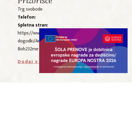
Prizorišče
Trg svobode
Telefon:
Spletna stran:
https://www.visitslovenjgradec.si/Vsi-
dogodki/ArtMID/1308/ArticleID/1611/Opera-La-
Boh232me
Dodaj v Google koledar