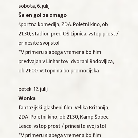
sobota, 6. julij
Še en gol za zmago
športna komedija, ZDA. Poletni kino, ob
21.30, stadion pred OŠ Lipnica, vstop prost /
prinesite svoj stol
*V primeru slabega vremena bo film
predvajan v Linhartovi dvorani Radovljica,
ob 21:00. Vstopnina bo promocijska
petek, 12. julij
Wonka
fantazijski glasbeni film, Velika Britanija,
ZDA, Poletni kino, ob 21.30, Kamp Šobec
Lesce, vstop prost / prinesite svoj stol
*V primeru slabega vremena bo film