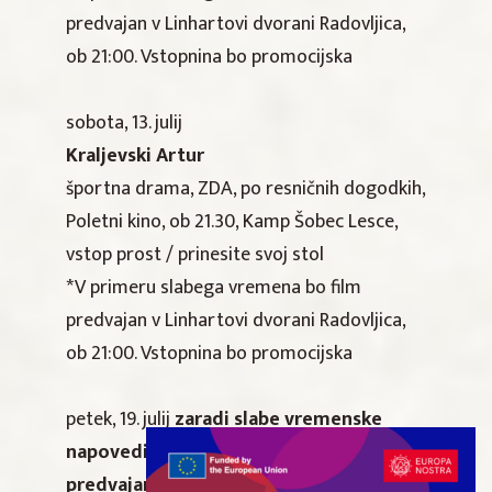
predvajan v Linhartovi dvorani Radovljica,
ob 21:00. Vstopnina bo promocijska
sobota, 13. julij
Kraljevski Artur
športna drama, ZDA, po resničnih dogodkih,
Poletni kino, ob 21.30, Kamp Šobec Lesce,
vstop prost / prinesite svoj stol
*V primeru slabega vremena bo film
predvajan v Linhartovi dvorani Radovljica,
ob 21:00. Vstopnina bo promocijska
petek, 19. julij
zaradi slabe vremenske
napovedi ODPOVEDANO! Film bo
predvajan v Linhartovi dvorani.