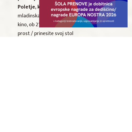
Poletje, ko sem se naučila leteti
mladinska komedija, Srbija, Hrvaška, Poletni
kino, ob 21.15, Vrt begunjske graščine, vstop
prost / prinesite svoj stol
*V primeru slabega vremena bo film
predvajan v Linhartovi dvorani Radovljica,
ob 21:00. Vstopnina bo promocijska
sobota, 20. julij
Obvestilo:
zaradi slabe
vremenske napovedi ODPOVEDANO!
Film bo predvajan v Linhartovi dvorani
ob 21.00 uri.
Bartonova akademija
komična drama, ZDA, ob 21.15, Vrt
begunjske graščine, vstop prost / prinesite