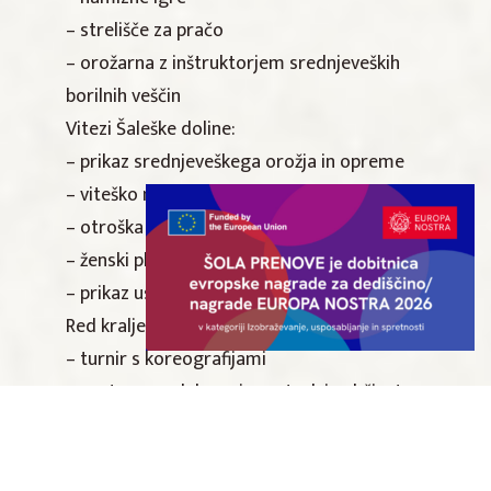
– strelišče za pračo
– orožarna z inštruktorjem srednjeveških
borilnih veščin
Vitezi Šaleške doline:
– prikaz srednjeveškega orožja in opreme
– viteško mečevanje
– otroška igrala, učenje mečevanja
– ženski ples z meči
– prikaz usmrtitve na giljotini
Red kraljevega orla:
– turnir s koreografijami
– nastop s sodelovanjem otrok iz občinstva
KUD Divja Jaga:
– glasbeni nastop