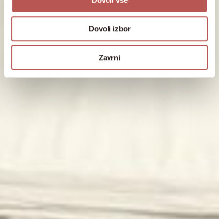
Dovoli vse
Dovoli izbor
Zavrni