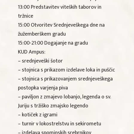
13:00 Predstavitev viteških taborov in
tržnice
15:00 Otvoritev Srednjeveškega dne na
žužemberškem gradu
15:00-21:00 Dogajanje na gradu
KUD Ampus:
– srednjeveški šotor
– stojnica s prikazom izdelave loka in puščic
– stojnica s prikazovanjem srednjeveškega
postopka varjenja piva
– paviljon z zmajevo lobanjo, legenda o sv.
Juriju s tržiško zmajsko legendo
– kotiček z igrami
– turnir v lokostrelstvu in sekirometu
– izdelava spominskih srebrnikov