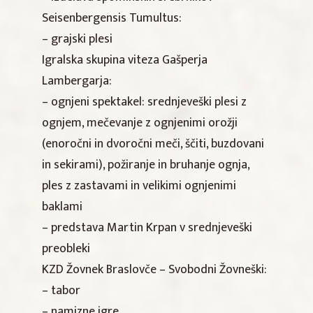
Seisenbergensis Tumultus:
– grajski plesi
Igralska skupina viteza Gašperja
Lambergarja:
– ognjeni spektakel: srednjeveški plesi z
ognjem, mečevanje z ognjenimi orožji
(enoročni in dvoročni meči, ščiti, buzdovani
in sekirami), požiranje in bruhanje ognja,
ples z zastavami in velikimi ognjenimi
baklami
– predstava Martin Krpan v srednjeveški
preobleki
KZD Žovnek Braslovče – Svobodni Žovneški:
– tabor
– namizne igre